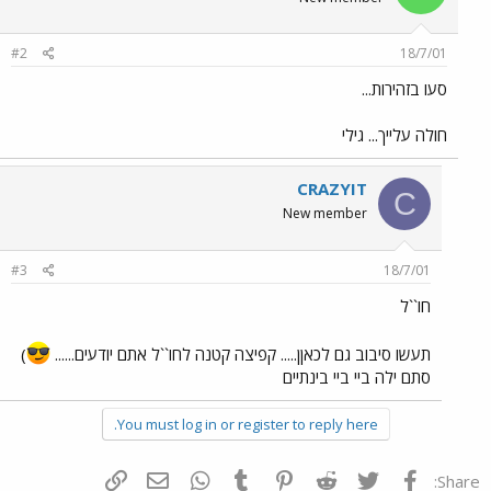
#2
18/7/01
סעו בזהירות...
חולה עלייך... גילי
CRAZYIT
C
New member
#3
18/7/01
חו``ל
תעשו סיבוב גם לכאןן..... קפיצה קטנה לחו``ל אתם יודעים......
)
סתם ילה ביי ביי בינתיים
You must log in or register to reply here.
פייסבוק
Twitter
Reddit
Pinterest
Tumblr
WhatsApp
דואר אלקטרוני
הוסף קישור
Share: