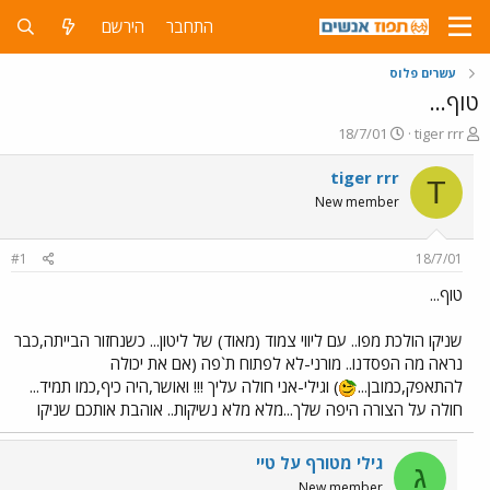
התחבר
הירשם
עשרים פלוס
טוף...
פ
פ
18/7/01
tiger rrr
ו
ו
ת
ר
tiger rrr
T
ח
ס
New member
ה
ם
נ
ב
ו
ת
#1
18/7/01
ש
א
א
ר
טוף...
י
ך
שניקו הולכת מפו.. עם ליווי צמוד (מאוד) של ליטון... כשנחזור הבייתה,כבר
נראה מה הפסדנו.. מורני-לא לפתוח ת`פה (אם את יכולה
להתאפק,כמובן...
) וגילי-אני חולה עליך !!! ואושר,היה כיף,כמו תמיד...
חולה על הצורה היפה שלך...מלא מלא נשיקות.. אוהבת אותכם שניקו
גילי מטורף על טיי
ג
New member