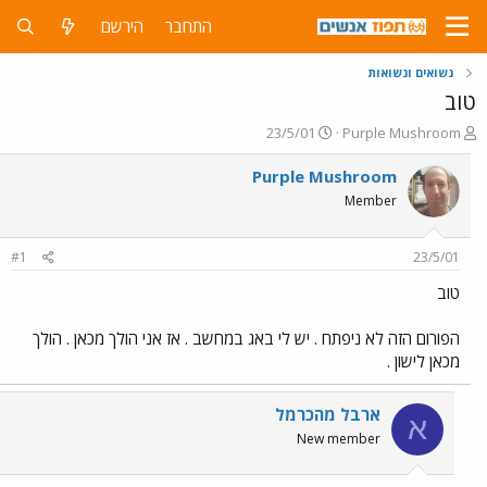
התחבר
הירשם
נשואים ונשואות
טוב
פ
פ
23/5/01
Purple Mushroom
ו
ו
ת
ר
Purple Mushroom
ח
ס
Member
ה
ם
נ
ב
ו
ת
#1
23/5/01
ש
א
א
ר
טוב
י
ך
הפורום הזה לא ניפתח . יש לי באג במחשב . אז אני הולך מכאן . הולך
מכאן לישון .
ארבל מהכרמל
א
New member