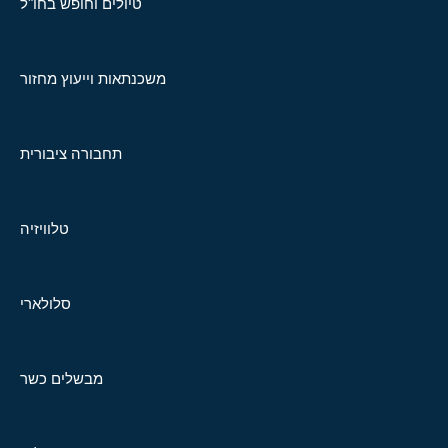
טיולים וחופש בחו"ל
משכנתאות וייעוץ מחזור
תחבורה ציבורית
טלוויזיה
סלולארי
מבשלים כשר