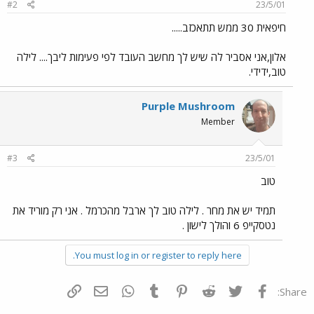
#2
23/5/01
חיפאית 30 ממש תתאכזב.....
אלון,אני אסביר לה שיש לך מחשב העובד לפי פעימות ליבך.... לילה
טוב,ידידי.
Purple Mushroom
Member
#3
23/5/01
טוב
תמיד יש את מחר . לילה טוב לך ארבל מהכרמל . אני רק מוריד את
נטסקייפ 6 והולך לישון .
You must log in or register to reply here.
פייסבוק
Twitter
Reddit
Pinterest
Tumblr
WhatsApp
דואר אלקטרוני
הוסף קישור
Share: