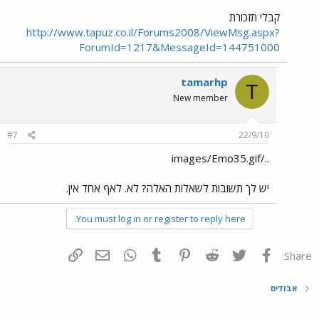
קבלי תזכורת
http://www.tapuz.co.il/Forums2008/ViewMsg.aspx?
ForumId=1217&MessageId=144751000
tamarhp
T
New member
#7
22/9/10
../images/Emo35.gif
יש לך תשובות לשאלות האלה? לא. לאף אחד אין.
You must log in or register to reply here.
פייסבוק
Twitter
Reddit
Pinterest
Tumblr
WhatsApp
דואר אלקטרוני
הוסף קישור
Share:
אבודים