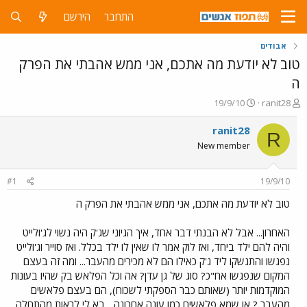
התחבר
הירשם
אבודים
טוב לא יודעת מה אתכם, אני ממש אהבתי את הפרק
ה
פ
פ
19/9/10
ranit28
ו
ו
ת
ר
ranit28
R
ח
ס
New member
ה
ם
נ
ב
ו
ת
#1
19/9/10
ש
א
א
ר
טוב לא יודעת מה אתכם, אני ממש אהבתי את הפרק ה
י
ך
האחרון... אבל לא הבנתי דבר אחד, איך הגיוני שג'ק היה נשוי לג'ולייט
והיה להם ילד ביחד, ואז לוק אמר לו שאין לו ילד בכלל. ואז סוייר וג'ולייט
נפגשו והתנשקו ליד ג'ק כאילו הם לא מכירים מהעבר... ומה זה בעצם
המקום שנפגשו אח"כ? סוג של גן עדן? אה וכל הפלאש בק שהיו בעונות
המוקדמות יותר (שאותם כבר הספקתי לשכוח), הם בעצם פלאשים
מהעבר ? או שמא פלאשים כמו עונה אחרונה... בא לי לראות מהתחלה