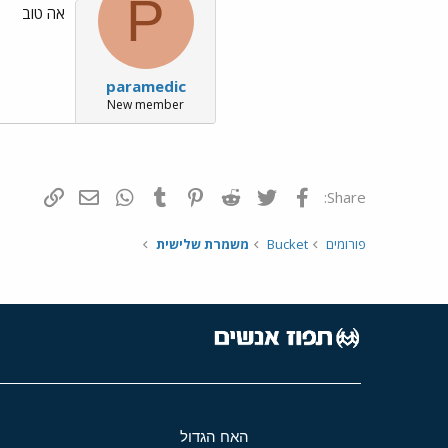
P
אה טוב
paramedic
New member
פייסבוק
Twitter
Reddit
Pinterest
Tumblr
WhatsApp
דואר אלקטרונ
הוסף קי
Share:
פורומים
Bucket
משמרת שלישית
האח הגדול