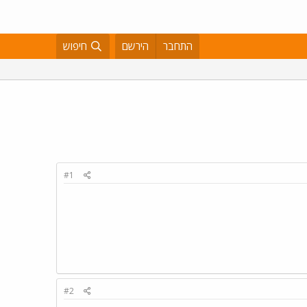
התחבר
הירשם
חיפוש
#1
#2