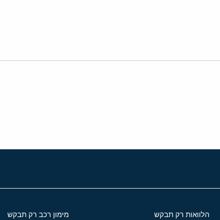
י
שור
הלוואות רק תבקש
מימון רכב רק תבקש