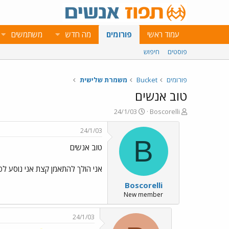
עמוד ראשי
פורומים
מה חדש
משתמשים
פוסטים
חיפוש
פורומים
Bucket
משמרת שלישית
טוב אנשים
פ
פ
24/1/03
Boscorelli
ו
ו
ת
ר
24/1/03
ח
ס
B
טוב אנשים
ה
ם
נ
ב
ו
ת
אני הולך להתאמן קצת אני נוסע לפ
ש
א
Boscorelli
א
ר
י
New member
ך
24/1/03