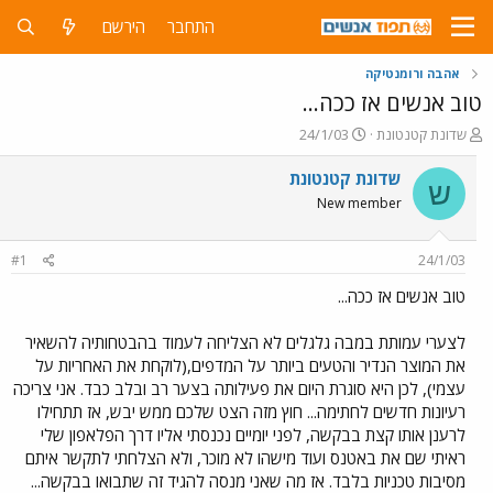
התחבר
הירשם
אהבה ורומנטיקה
טוב אנשים אז ככה...
פ
פ
שדונת קטנטונת
24/1/03
ו
ו
ת
ר
שדונת קטנטונת
ש
ח
ס
New member
ה
ם
נ
ב
ו
ת
#1
24/1/03
ש
א
א
ר
טוב אנשים אז ככה...
י
ך
לצערי עמותת במבה גלגלים לא הצליחה לעמוד בהבטחותיה להשאיר
את המוצר הנדיר והטעים ביותר על המדפים,(לוקחת את האחריות על
עצמי), לכן היא סוגרת היום את פעילותה בצער רב ובלב כבד. אני צריכה
רעיונות חדשים לחתימה... חוץ מזה הצט שלכם ממש יבש, אז תתחילו
לרענן אותו קצת בבקשה, לפני יומיים נכנסתי אליו דרך הפלאפון שלי
ראיתי שם את באטנס ועוד מישהו לא מוכר, ולא הצלחתי לתקשר איתם
מסיבות טכניות בלבד. אז מה שאני מנסה להגיד זה שתבואו בבקשה...