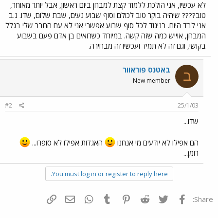
לא עכשיו, אני הולכת ללמוד קצת למבחן ביום ראשון, אבל יותר מאוחר,
טוב???? שיהיה בוקר טוב לכולם וסוף שבוע נעים, שבת שלום, שדו. נ.ב
אני לבד היום. בניגוד לכל סוף שבוע אפשרי אני לא עם החבר שלי בגלל
המבחן, אוייש כמה שזה קשה. במיוחד כשרואים בן אדם פעם בשבוע
בקושי, וגם זה לא תמיד ועכשיו זה מבחירה.
באטנס פוראוור
ב
New member
#2
25/1/03
שדו...
הם אפילו לא יודעים מי אנחנו
האגדות אפילו לא סופרו...
רומן...
You must log in or register to reply here.
פייסבוק
Twitter
Reddit
Pinterest
Tumblr
WhatsApp
דואר אלקטרוני
הוסף קישור
Share: