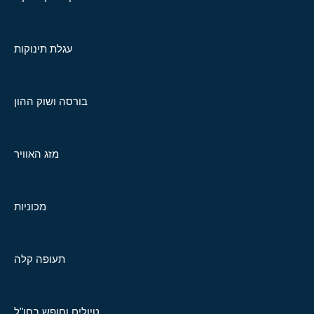
עגלת תינוקות
בורסה ושוק ההון
מזג האוויר
מכוניות
תעופה קלה
טיולים וחופש בחו"ל