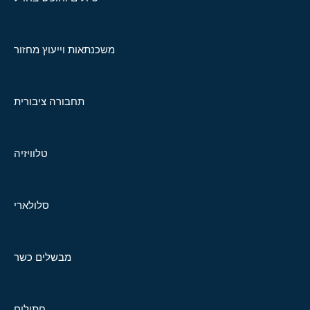
משכנתאות וייעוץ מחזור
תחבורה ציבורית
טלוויזיה
סלולארי
מבשלים כשר
חתולים