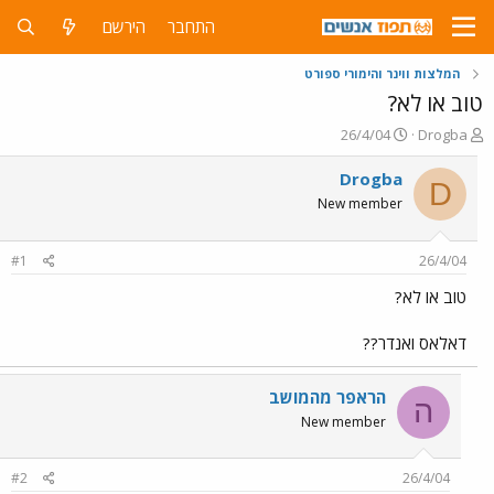
התחבר
הירשם
המלצות ווינר והימורי ספורט
טוב או לא?
פ
פ
26/4/04
Drogba
ו
ו
ת
ר
Drogba
D
ח
ס
New member
ה
ם
נ
ב
ו
ת
#1
26/4/04
ש
א
א
ר
טוב או לא?
י
ך
דאלאס ואנדר??
הראפר מהמושב
ה
New member
#2
26/4/04