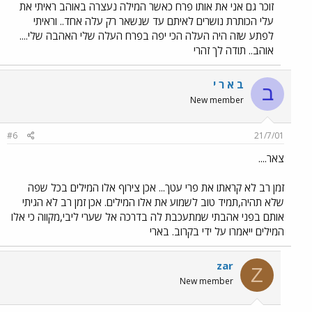
זוכר גם אני את אותו פרח כאשר המילה נעצרה באוהב ראיתי את
עלי הכותרת נושרים לאיתם עד שנשאר רק עלה אחד.. וראיתי
לפתע שזה היה העלה הכי יפה בפרח העלה שלי האהבה שלי....
אוהב.. תודה לך זהרי
ב א ר י
ב
New member
#6
21/7/01
צאר....
זמן רב לא קראתו את פרי עטך... אכן צירוף אלו המילים בכל שפה
שלא תהיה,תמיד טוב לשמוע את אלו המילים. אכן זמן רב לא הגיתי
אותם בפני אהבתי שמתעכבת לה בדרכה אל שערי ליבי,מקווה כי אלו
המילים ייאמרו על ידי בקרוב. בארי
zar
Z
New member