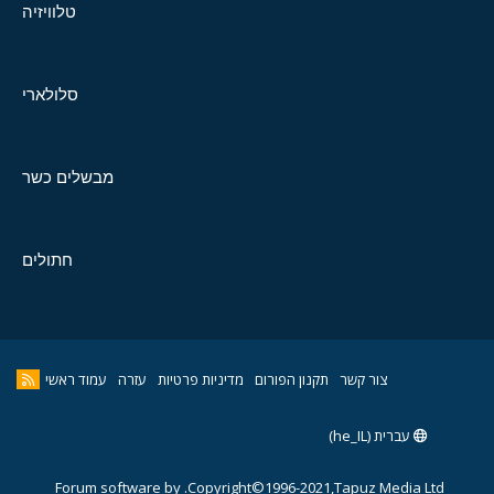
טלוויזיה
סלולארי
מבשלים כשר
חתולים
צור קשר
תקנון הפורום
מדיניות פרטיות
עזרה
עמוד ראשי
עברית (he_IL)
Forum software by
Copyright©1996-2021,Tapuz Media Ltd.