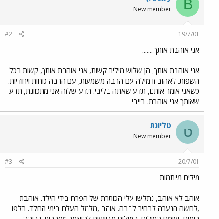
B
New member
#2
19/7/01
אני אוהבת אותך........
אני אוהבת אותך, הן שלוש מילים קשות, אני אוהבת אותך, קשות בכל
השפות. לאהוב זו מילה עם הרבה משמעות, עם הרבה כוחות ויחודיות.
כשאני אומר אותם, תדע שאתה בליבי. תדע שלזה אני מתכוונת, תדע
שאותך אני אוהבת. בייבי
טליונת
ט
New member
#3
20/7/01
מילים מיותמות
אוהב לא אוהב, נתלשו עלי הכותרת של הפרח בידי הילד. אוהבת
,לחשה הנערה לבחיר לבבה. אוהב ,מלמל העלם בימי החלד. חלפו
הימים, ועימם המילים. המילים מבוישות להיאמר מסרבות. גבוהה