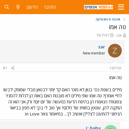
התחבר
הירשם
אהבה ורומנטיקה
טה אמו
פ
פ
19/7/01
zar
ו
ו
ת
ר
zar
Z
ח
ס
New member
ה
ם
נ
ב
ו
ת
#1
19/7/01
ש
א
א
ר
טה אמו
י
ך
מילים בשפת נכר בגוון לא מוכר האם קל יותר לבטאן מבלי שסומק ילבשו
לחיי אומרן? טה אמו שתי מילים לא מובנות האם באות הן לגלות להסגיר
צפונות? הנאמרו הן בהיסח הדעת כמעשה של יום יום? ורק אני הוא זה
המקנה להן, עוטפן בתווית של חלום? אך טוב לי בכך לא חפץ בביאור
הניחוני להתענג לצלילן ואשיב לך... במיאמור צאר In Love
(: baby