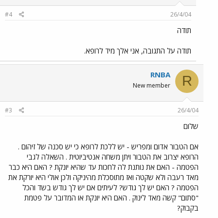
#4
26/4/04
תודה
תודה על התגובה, אני אלך מיד לרופא.
RNBA
R
New member
#3
26/4/04
שלום
אם הטבור אדום ומפריש - יש ללכת לרופא כי יש סכנה של זיהום .
הרופא יצרוב את הטבור ויתן משחה אנטיביוטית . השאלה לגבי
הפטמה - האם את נותנת לה לחכות עד שהיא יונקת ? האם היא כבר
מאד רעבה ולא שקטה ואז מתוסכלת מהיניקה ולכן אולי היא יורקת את
הפטמה ? האם יש לך גודש? לעיתים אם יש לך גודש בשד והכל
"סתום" קשה מאד לינוק . האם היא יונקת או המדובר על פטמת
בקבוק?