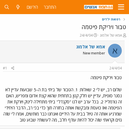
התחבר
הירשם
רפואת ילדים
טבור ויריקת פיטמה
פ
פ
אמא של אלמוג
24/4/04
ו
ו
ת
ר
אמא של אלמוג
א
ח
ס
New member
ה
ם
נ
ב
ו
ת
#1
24/4/04
ש
א
א
ר
טבור ויריקת פיטמה
י
ך
שלום רב, יש לי 2 שאלות: 1. הטבור של ביתי בת ה-5 שבועות עדיין לא
נסגר סופית, עדיין יש חלק קטן בתחתית שהוא קצת אדום ומפריש, האם
זה נורמלי? 2. בכל ערב יש לנו "סקנדל" ביתי מתחילה לינוק ויורקת את
הפיטמה ואז כועסת ומבקשת אותה בחזרה תוך כדי בכי רב, הדבר היחידי
שמרגיע אותה זה טיול בבית על הידיים ואנחנו כבר מותשים, אמרו לי שזה
גזים וקראתי שזה יכול להיות עודף חלב, מה לעשות? שבוע טוב