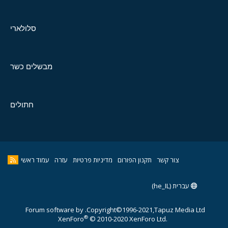
סלולארי
מבשלים כשר
חתולים
צור קשר
תקנון הפורום
מדיניות פרטיות
עזרה
עמוד ראשי
עברית (he_IL)
Forum software by
Copyright©1996-2021,Tapuz Media Ltd.
®
XenForo
© 2010-2020 XenForo Ltd.