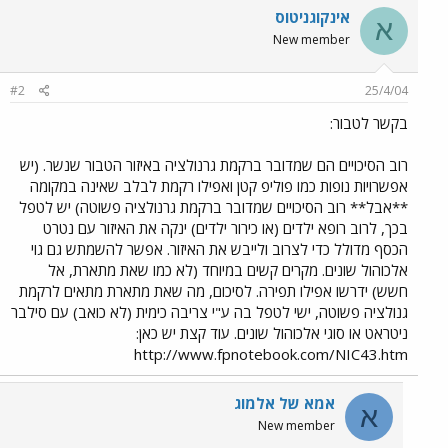
אינקוגניטוס
א
New member
#2
25/4/04
בקשר לטבור:
רוב הסיכויים הם שמדובר ברקמת גרנולציה באיזור הטבור שנשר. (יש
אפשרויות נופות כמו פוליפ קטן ואפילו רקמת לבלב שאינה במקומה
**אבל** רוב הסיכויים שמדובר ברקמת גרנולציה פשוטה) יש לטפל
בכך, לרוב רופא ילדים (או כירור ילדים) ינקה את האיזור עם נטרט
הכסף מדולל כדי לצרוב ולייבש את האיזור. אפשר להשמתש גם גוי
אלכוהול שונים. מקרים קשים במיוחד (לא כמו שאת מתארת, אל
חשש) ידרשו אפילו תפירה. לסיכום, מה שאת מתארת מתאים לרקמת
גנולציה פשוטה, ישי לטפל בה ע"י צריבה כימית (לא כואב) עם סילבר
ניטראט או סוגי אלכוהול שונים. עוד קצת יש כאן:
http://www.fpnotebook.com/NIC43.htm
אמא של אלמוג
א
New member