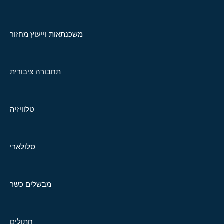
משכנתאות וייעוץ מחזור
תחבורה ציבורית
טלוויזיה
סלולארי
מבשלים כשר
חתולים