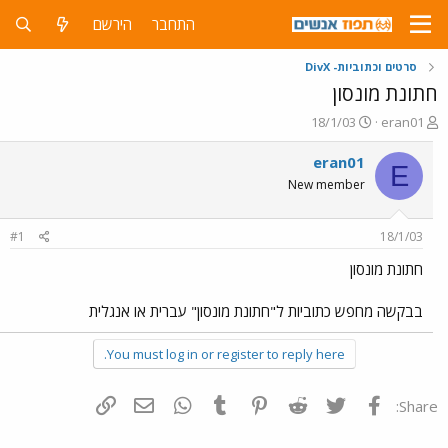
התחבר
הירשם
סרטים וכתוביות- DivX
חתונת מונסון
פ
פ
18/1/03
eran01
ו
ו
ת
ר
eran01
E
ח
ס
New member
ה
ם
נ
ב
ו
ת
#1
18/1/03
ש
א
א
ר
חתונת מונסון
י
ך
בבקשה מחפש כתוביות ל"חתונת מונסון" עברית או אנגלית
You must log in or register to reply here.
פייסבוק
Twitter
Reddit
Pinterest
Tumblr
WhatsApp
דואר אלקטרוני
הוסף קישור
Share: