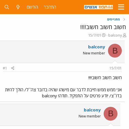
התחבר
הירשם
מתגייסים
חשוב חשוב חשוב!!!!
פ
פ
15/7/01
balcony
ו
ו
ת
ר
balcony
B
ח
ס
New member
ה
ם
נ
ב
ו
ת
#1
15/7/01
ש
א
א
ר
חשוב חשוב חשוב!!!!
י
ך
אני ממש ממש חייבת לדבר עם מישהו שהיה בדובר צה``ל/ הולך להיות
בדו``צ/ יודע פרטים על התפקיד. תודה! balcony
balcony
B
New member