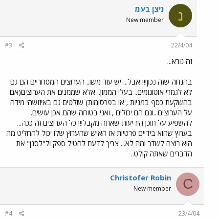
ניצן בעמ
נ
New member
#3
22/4/04
זה נורא...
בהנחה שזה נכון!!! אבל... יש עוד משו.. הערוצים המסחריים הם גם
לא לגמרי אוטונומים.. בעלי הממון.. אלא שממנים את הערוצים(אם
בהשקעת כסף במניות , או בפרסומות) שולטים גם באיזושהי מידה
על הערוצים...וגם הם יכולים , ואני בטוחה שהם אכן עושים,
להשפיע על תוכן הידיעות שאתה מקבל!!! כל הערוצים זה ככה...
בערוץ שהוא בידיים פרטיות אז האיש שהערוץ שלו יכול להחליט מה
הוא רוצה לשדר ומה לא... צריך לדעת להטיל ספק ול"לסנן" את
הדברים שאתה קולט..
Christofer Robin
C
New member
#4
23/4/04