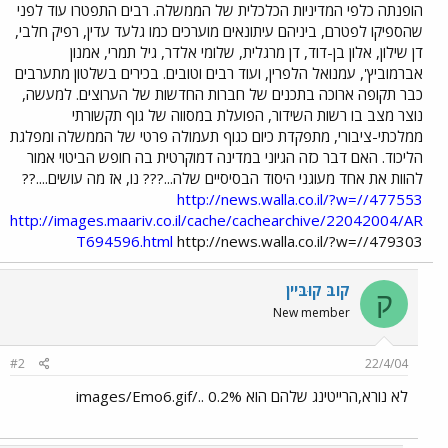
הופנתה כלפי המדיניות הכלכלית של הממשלה. רבים התפטרו עוד לפני
שהספיקו לפטרם, ביניהם עיתונאים מוערכים כמו גלעד עדין, רפיק חלבי,
דן שילון, אלון בן-דוד, דן מרגלית, שלומי אלדר, גיל תמרי, אמנון
אברמוביץ', עמנואל הלפרין, ועוד רבים וטובים. בכירים בשלטון מתערבים
כבר תקופה ארוכה בתכנים של חברות החדשות של הערוצים. למעשה,
נוצר מצב בו רשות השידור, הפועלת במסווה של גוף תקשורתי
ממלכתי-ציבורי, מתפקדת כיום כגוף תעמולה פרטי של הממשלה ומפלגת
הליכוד. האם דבר כזה הגיוני במדינה דמוקרטית בה חופש הביטוי אמור
להוות את אחד מעוגני היסוד הבסיסיים שלה...??? נו, אז מה עושים....??
http://news.walla.co.il/?w=//477553
http://images.maariv.co.il/cache/cachearchive/22042004/AR
T694596.html
http://news.walla.co.il/?w=//479303
קוֹבּ קוּבּיין
ק
New member
#2
22/4/04
לא נורא,הרייטינג שלהם הוא 0.2% ../images/Emo6.gif