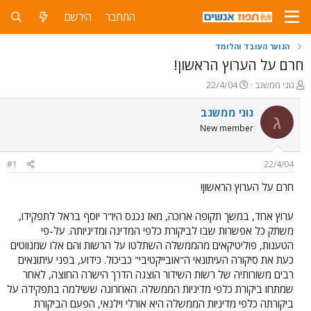
התחבר
הירשם
הנוער העובד והלומד
חרם על הערוץ הראשון!
פ
פ
גוני ממשגב
22/4/04
ו
ו
ת
ר
גוני ממשגב
ג
ח
ס
New member
ה
ם
נ
ב
ו
ת
#1
22/4/04
ש
א
א
ר
חרם על הערוץ הראשון!
י
ך
ערוץ אחד, במשך תקופה ארוכה, מאז נכנס היו"ר יוסף בראל לתפקידו,
משתק כל אפשרות שבו לביקורת כלפי המדינה ומדיניותה. על-פי
הטענות, פוליטיקאים מהממשלה השתלטו על הרשות והם אלו שמנווטים
כעת את סיקורה העיתונאי ה"אובייקטיבי" כביכול. כידוע, בפני עיתונאים
רבים משורותיה של רשות השידור הוצגה הדרך הישרה החוצה, לאחר
שמתחו ביקורת כלפי מדיניות הממשלה. האחרונה ששילמה בתפקידה על
ביקורתה כלפי מדיניות הממשלה היא אורלי וילנאי, הפעם הביקורת