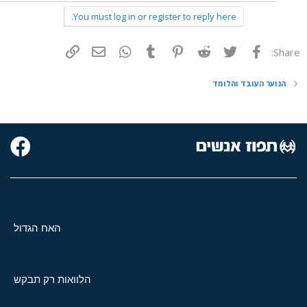
You must log in or register to reply here.
פייסבוק
Twitter
Reddit
Pinterest
Tumblr
WhatsApp
דואר אלקטרוני
הוסף קישור
Share:
הנוער העובד והלומד
האח הגדול
הלוואות רק תבקש