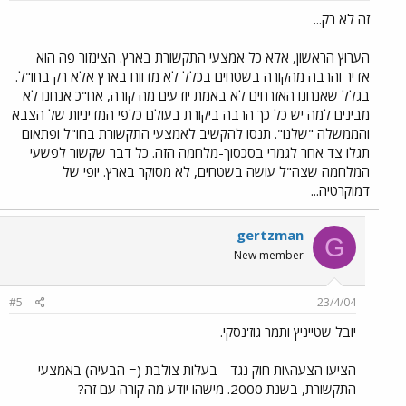
זה לא רק...
הערוץ הראשון, אלא כל אמצעי התקשורת בארץ. הצינזור פה הוא
אדיר והרבה מהקורה בשטחים בכלל לא מדווח בארץ אלא רק בחו"ל.
בגלל שאנחנו האזרחים לא באמת יודעים מה קורה, אח"כ אנחנו לא
מבינים למה יש כל כך הרבה ביקורת בעולם כלפי המדיניות של הצבא
והממשלה "שלנו". תנסו להקשיב לאמצעי התקשורת בחו"ל ופתאום
תגלו צד אחר לגמרי בסכסוך-מלחמה הזה. כל דבר שקשור לפשעי
המלחמה שצה"ל עושה בשטחים, לא מסוקר בארץ. יופי של
דמוקרטיה...
gertzman
G
New member
#5
23/4/04
יובל שטייניץ ותמר גוז'נסקי.
הציעו הצעה\ות חוק נגד - בעלות צולבת (= הבעיה) באמצעי
התקשורת, בשנת 2000. מישהו יודע מה קורה עם זה?