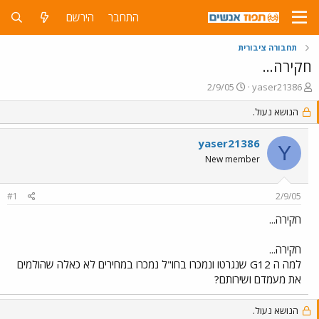
התחבר
הירשם
תחבורה ציבורית
חקירה...
פ
פ
2/9/05
yaser21386
ו
ו
ת
הנושא נעול.
ר
ח
ס
ה
ם
yaser21386
Y
נ
ב
New member
ו
ת
ש
א
א
ר
#1
2/9/05
י
ך
חקירה...
חקירה...
למה ה G12 שנגרטו ונמכרו בחו"ל נמכרו במחירים לא כאלה שהולמים
את מעמדם ושירותם?
הנושא נעול.