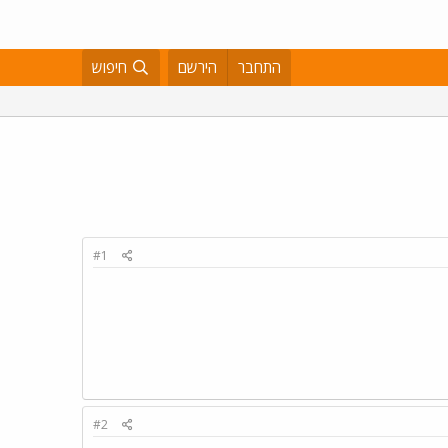
התחבר
הירשם
חיפוש
#1
#2