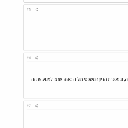
#5
#6
זו היתה בדיחה. ולא מדובר סתם בחברת הוצאה לאור: הסטיג, האיש והאגדה עצמו, רצה להוציא ביוגרפיה, ובמסגרת הדיון המשפטי מול ה-BBC שרצו למנוע את זה
#7