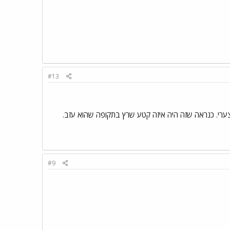
#13
#9