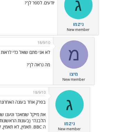
ג
יודעים. לספר לך?
גיZמו
New member
18/9/10
מ
לא אני סתם שואל כדי לראות א
מה נראה לך?
מיצו
New member
18/9/10
ג
בפרק אחד בעונה האחרונה 
את מייקל שומאכר וטענו ש
הלבנה" (בעונות הראשונות 
גיZמו
ה BBC. תאמין, לא תאמין, לפי רמת הנהיגה זה נראה כמו מישהו בהחלט ברמה של מייקל שומאכר.
New member