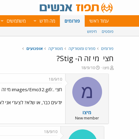
עמוד ראשי
פורומים
מה חדש
משתמשים
פוסטים
חיפוש
פורומים
ספורט ומוטוריקה
מוטוריקה
אופנועים
חצי
מי זה ה- Stig?
פ
פ
מיצו
18/9/10
ו
ו
ת
ר
18/9/10
ח
ס
מ
חצי ../images/Emo32.gif מי זה ה- Stig?
ה
ם
נ
ב
ו
ת
יודעים כבר, או שלא? לצערי אני לא עוקב אחרי  Gear
ש
א
מיצו
א
ר
י
New member
ך
18/9/10