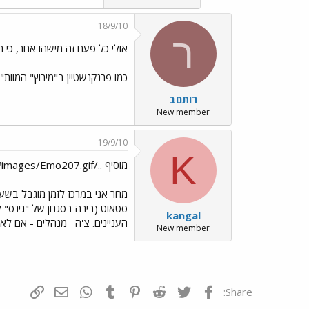
18/9/10
ר
אולי כל פעם זה מישהו אחר, כי ה
כמו פרנקנשטיין ב"מירוץ" המוות
רותםב
New member
19/9/10
K
מוסיף ../images/Emo207.gifעל ../images/Emo32.gif -> הזדמנות שנקרתה בדרכי
מחר אני במרכז לזמן מוגבל בשעות
סטאוט (בירה בסגנון של "גינס" ל
kangal
העניינים. צ'ה
מנהלים - אם לא מ
New member
פייסבוק
Twitter
Reddit
Pinterest
Tumblr
WhatsApp
דואר אלקטרונ
הוסף קי
Share: