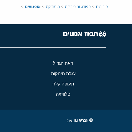
פורומים
ספורט ומוטוריקה
מוטוריקה
אופנועים
האח הגדול
עגלת תינוקות
תעופה קלה
טלוויזיה
עברית (he_IL)