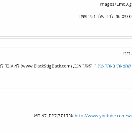
רס טיס עוד לפני שלב הגיבושים
 חזר!
מצאתי באתה-צינור.
האתר אגב, (www.BlackStigBack.com) לא עובד לצערי. כנראה שזה היה איזה קטע שרץ בתקופה שהוא עזב.
http://www.youtube.com/w
אבל זה קולינס, לא הוא.