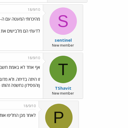
18/9/10
S
מהיכרותי המעטה עם ה-bbc יש לי השערה
לדעתי הם מלבישים את מוטיב הד"ר על ה-stig. 
sentinel
New member
18/9/10
T
אף אחד לא באמת חשב ש
(והפסידו) נחשפה זהותו - 
TShavit
New member
18/9/10
P
לאחר מכן החליפו אותו