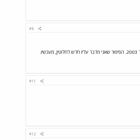
#8
.
#11
#12