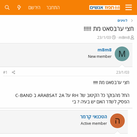
התחבר
הירשם
לווינים
חצי ערבסאט מת !!!!!
פ
פ
23/1/03
m8m8
ו
ו
ת
ר
m8m8
M
ח
ס
New member
ה
ם
נ
ב
ו
ת
#1
23/1/03
ש
א
א
ר
חצי ערבסאט מת !!!!!
י
ך
החל מהבוקר כל הקיטוב של RH על ARABSAT 2A ב C-BAND
הפסיק לשדר האם יש בעיה ? בי
הטכנאי קרמר
ה
Active member