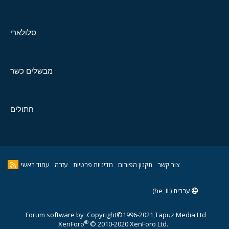
סלולארי
מבשלים כשר
חתולים
צור קשר
תקנון הפורום
מדיניות פרטיות
עזרה
עמוד ראשי
עברית (he_IL)
Forum software by
Copyright©1996-2021,Tapuz Media Ltd.
®
XenForo
© 2010-2020 XenForo Ltd.