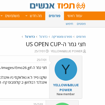
עמוד ראשי
פורומים
מה חדש
משתמשים
פוסטים
חיפוש
פורומים
ספורט ומוטוריקה
כדורגל
כדורגל
חצי גמר ה-US OPEN CUP
פ
פ
25/7/01
YELLOW&BLUE POWER
ו
ו
ת
ר
25/7/01
ח
ס
Y
חצי גמר ה-US OPEN CUP ../images/Emo26.gif
ה
ם
נ
ב
ו
ת
ש
א
אינגלנד רבולושן-2 קולומבוס קרו-1 וושינגטון-2 ריצ´מונד קיקרס-1 סאן חוזה ארת´קווייק-1 ל.א גאלאקסי-1 ל.א ניצחה בפנדלים
YELLOW&BLUE
א
ר
י
POWER
ך
New member
25/7/01