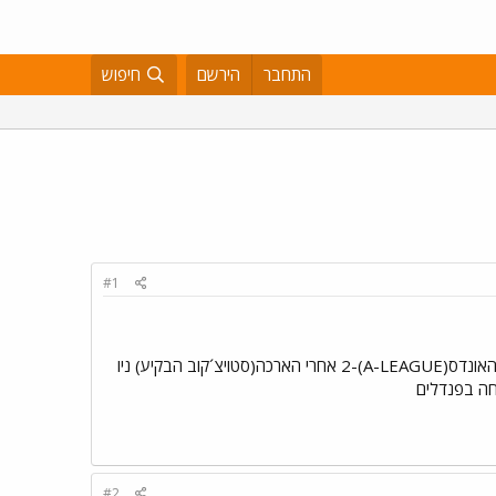
התחבר
הירשם
חיפוש
#1
שיקגו פייר-ל.א גאלאקסי ניו-אינגלנד רבולושן-וושינגטון DC יונייטד אמש ברבע-הגמר: שיקגו פייר-3 פיטסבורג ריברהאונדס(A-LEAGUE)-2 אחרי הארכה(סטויצ´קוב הבקיע) ניו
#2