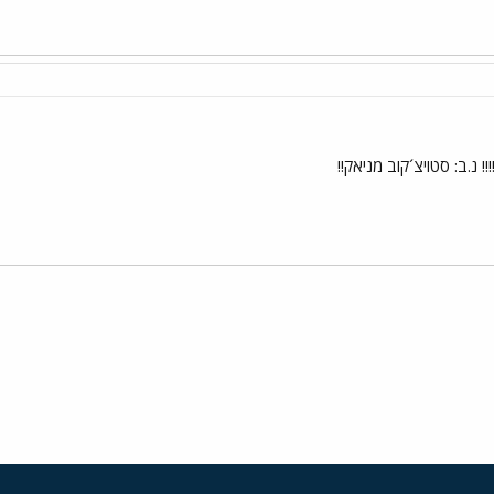
 נ.ב: סטויצ´קוב מניאק!!
י
שור