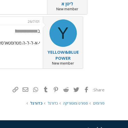
ליטן א
New member
26/7/01
Y
בוווווווווווווווווווווווווז
י-א-ל-ל-ה מטרוסטארס!!!!!
YELLOW&BLUE
POWER
New member
פייסבוק
Twitter
Reddit
Pinterest
Tumblr
WhatsApp
דואר אלקטרונ
הוסף קי
Share:
פורומים
ספורט ומוטוריקה
כדורגל
כדורגל