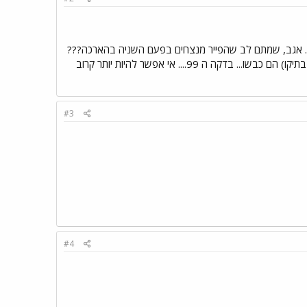
.... אגב, שמתם לב שהפייר מנצחים בפעם השניה בהארכה???
במשחק מול דאלאס (נדמה לי) היה 1-1 ובהארכה (ב-אם.אל.אס בארה"ב יש 10 דקות הארכה במקרה שנגמר בתיקו) הם כבשו... בדקה ה 99.... אי אפשר להיות יותר קרוב
#3
#4