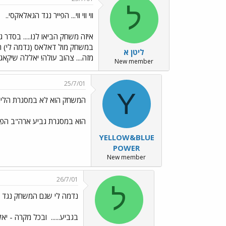
ל
ווי ווי ווי... הפייר נגד הגאלאקסי..
איזה משחק הביאו לנו..... בסד
ליטן א
מזה.... צהוב עולה! יאללה שיקאגו פי
New member
25/7/01
Y
המשחק הוא לא במסגרת הליגה
הוא במסגרת גביע ארה"ב הפתו
YELLOW&BLUE
POWER
New member
26/7/01
ל
נדמה לי שגם המשחק נגד 
בגביע......
ובכל מקרה - יאלל