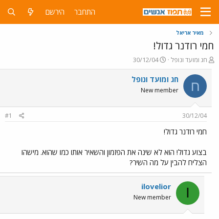
התחבר
הירשם
מאיר אריאל
חמי רודנר גדול!
פ
פ
חג ומועד ונופל
30/12/04
ו
ו
ת
ר
חג ומועד ונופל
ח
ח
ס
New member
ה
ם
נ
ב
ו
ת
#1
30/12/04
ש
א
א
ר
חמי רודנר גדול!
י
ך
בצוע גדול! הוא לא שינה את הפזמון והשאיר אותו כמו שהוא. מישהו
הצליח להבין על מה השיר?
ilovelior
I
New member