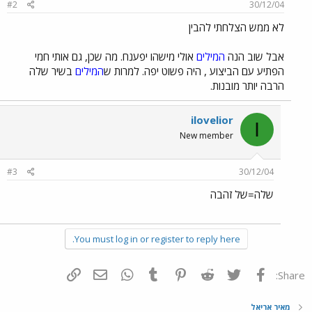
#2
30/12/04
לא ממש הצלחתי להבין
אבל שוב הנה
המילים
אולי מישהו יפענח. מה שכן, גם אותי חמי
הפתיע עם הביצוע , היה פשוט יפה. למרות ש
המילים
בשיר שלה
הרבה יותר מובנות.
ilovelior
I
New member
#3
30/12/04
שלה=של זהבה
You must log in or register to reply here.
פייסבוק
Twitter
Reddit
Pinterest
Tumblr
WhatsApp
דואר אלקטרוני
הוסף קישור
Share:
מאיר אריאל