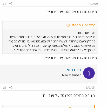
#4
17/2/05
מיניבוס מרצדס של "הורן את ליבוביץ'"
נכתב ע"י ניר דמתי:
חלף עם הרוח
מי יודע? מי מכיר?? רכב מס' 75-592-01 חלף על פני כרוח מס' פעמים
במהלך השבוע החולף. לצערי הרב הייתי במצבים שאינני יכול לצלם (אף
על פי שאני נושא עלי מצלמה באופן קבוע). הרכב הנ"ל נוהג להופיע
באופן לא צפוי ולהעלם כרוח. ועכשיו חידה... על איזה רכב מדובר????
מיניבוס מרצדס של "הורן את ליבוביץ'"
ניר דמתי
נ
New member
#5
18/2/05
מיניבוס מרצדס ספרינטר של אגד י-ם