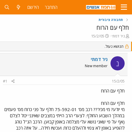
התחבר
הירשם
תחבורה ציבורית
חלף עם הרוח
פ
פ
ניר דמתי
15/2/05
ו
ו
ת
הנושא נעול.
ר
ח
ס
ה
ם
ניר דמתי
נ
נ
ב
New member
ו
ת
ש
א
א
ר
#1
15/2/05
י
ך
חלף עם הרוח
חלף עם הרוח
מי יודע? מי מכיר?? רכב מס' 75-592-01 חלף על פני כרוח מס' פעמים
במהלך השבוע החולף. לצערי הרב הייתי במצבים שאינני יכול לצלם
(אף על פי שאני נושא עלי מצלמה באופן קבוע). הרכב הנ"ל נוהג
להופיע באופן לא צפוי ולהעלם כרוח. ועכשיו חידה... על איזה רכב