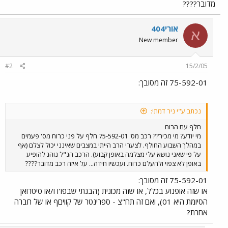
מדובר????
אורי404
א
New member
#2
15/2/05
75-592-01 זה מסובך:
נכתב ע"י ניר דמתי:
חלף עם הרוח
מי יודע? מי מכיר?? רכב מס' 75-592-01 חלף על פני כרוח מס' פעמים
במהלך השבוע החולף. לצערי הרב הייתי במצבים שאינני יכול לצלם (אף
על פי שאני נושא עלי מצלמה באופן קבוע). הרכב הנ"ל נוהג להופיע
באופן לא צפוי ולהעלם כרוח. ועכשיו חידה... על איזה רכב מדובר????
75-592-01 זה מסובך:
או שזה אופנוע בכלל, או שזה מכונית (הבנתי שבפז'ו ו/או סיטרואן
הסיומת היא 01), ואם זה תח"צ - ספרינטר של קוויםף או של חברה
אחרת?