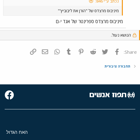
נכתב ע"י 846:
מיניבוס מרצדס של "הורן את ליבוביץ'"
מיניבוס מרצדס ספרינטר של אגד י-ם
הנושא נעול.
פייסבוק
Twitter
Reddit
Pinterest
Tumblr
WhatsApp
דואר אלקטרוני
הוסף קישור
Share:
תחבורה ציבורית
האח הגדול