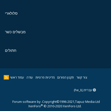
סלולארי
מבשלים כשר
חתולים
צור קשר
תקנון הפורום
מדיניות פרטיות
עזרה
עמוד ראשי
עברית (he_IL)
Forum software by
Copyright©1996-2021,Tapuz Media Ltd.
®
XenForo
© 2010-2020 XenForo Ltd.