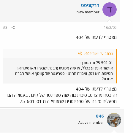
דרקוניסט
ד
New member
#3
16/2/05
מצטרף לדעתו של 404
נכתב ע"י אורי404:
75-592-01 זה מסובך:
או שזה אופנוע בכלל, או שזה מכונית (הבנתי שבפז'ו ו/או סיטרואן
הסיומת היא 01), ואם זה תח"צ - ספרינטר של קוויםף או של חברה
אחרת?
מצטרף לדעתו של 404
זה בטח מרצדס.. סיכוי גבוה שזה ספרינטר של קוים . בעפולה הם
מפעלים סדרה של ספרינטרים שמתחילה מ 75-601-01.
846
Active member