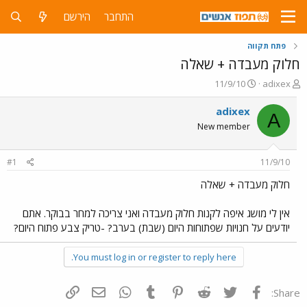
התחבר
הירשם
פתח תקווה
חלוק מעבדה + שאלה
פ
פ
11/9/10
adixex
ו
ו
ת
ר
adixex
A
ח
ס
New member
ה
ם
נ
ב
ו
ת
#1
11/9/10
ש
א
א
ר
חלוק מעבדה + שאלה
י
ך
אין לי מושג איפה לקנות חלוק מעבדה ואני צריכה למחר בבוקר. אתם
יודעים על חנויות שפתוחות היום (שבת) בערב? -טריק צבע פתוח היום?
You must log in or register to reply here.
פייסבוק
Twitter
Reddit
Pinterest
Tumblr
WhatsApp
דואר אלקטרוני
הוסף קישור
Share: