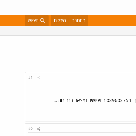
התחבר
הירשם
חיפוש
#1
#2