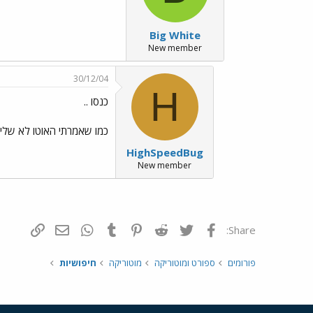
Big White
New member
30/12/04
H
כנסו ..
כמו שאמרתי האוטו לא שלי .... הדבר היחיד שאני
HighSpeedBug
New member
פייסבוק
Twitter
Reddit
Pinterest
Tumblr
WhatsApp
דואר אלקטרונ
הוסף קי
Share:
פורומים
ספורט ומוטוריקה
מוטוריקה
חיפושיות