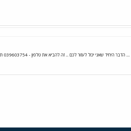
 יכול לעזור לכם ... זה להביא את טלפון - 039603754 תקשרו ותשאלו פרטים .... אין לי שום קשר למוכר\ת !!!
י
שור