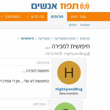
עמוד ראשי
פורומים
מה חדש
משתמשים
פוסטים
חיפוש
פורומים
ספורט ומוטוריקה
מוטוריקה
חיפושיות
חיפושית למכירה ...
פ
פ
29/12/04
HighSpeedBug
ו
ו
ת
ר
29/12/04
ח
ס
H
חיפושית למכירה ...
ה
ם
נ
ב
ו
ת
החיפושית לא שלי ... אין לי אפילו רשיון ....חחחחחחח חיפושית גרמנית 1500 בצ
ש
א
HighSpeedBug
א
ר
י
New member
ך
29/12/04