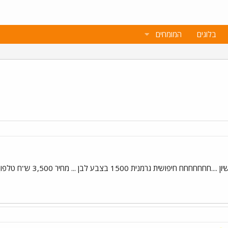
בלוגים
המומחים
בע לבן ... מחיר 3,500 ש''ח טלפון - 039603754 החיפושית נמצאת ברחובות ...