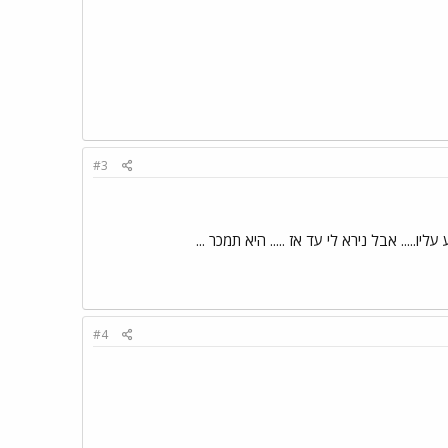
#3
ו..... אבל נירא לי עד אז ..... היא תמכר ...
#4