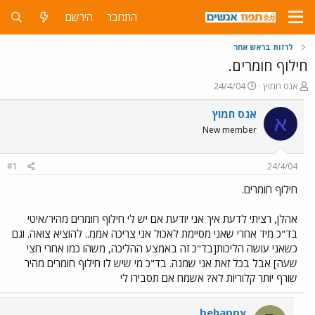
התחבר
הירשם
לרזות בראש אחר
חילוף חומרים.
פ
פ
אגס חמוץ
24/4/04
ו
ו
ת
ר
אגס חמוץ
א
ח
ס
New member
ה
ם
נ
ב
ו
ת
#1
24/4/04
ש
א
א
ר
חילוף חומרים.
י
ך
אהלן, רציתי לדעת איך אני יודעת אם יש לי חילוף חומרים מהיר/איטי
בד"כ מיד אחרי שאני מסיימת לאכול אני צריכה אממ.. להוציא צואה. וגם
כשאני עושה הליכות[בד"כ זה באמצע ההליכה, משהו כמו אחרי חצי
שעה] אבל בכל זאת אני שמנה. בד"כ מי שיש לו חילוף חומרים מהיר
שורף יותר קלוריות לא? אשמח אם תסבירו לי
behappy