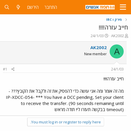
התחבר
הירשם
מירק ו IRC
חייב עזרה!!!!
פ
פ
24/1/03
AK2002
ו
ו
ת
ר
AK2002
A
ח
ס
New member
ה
ם
נ
ב
ו
ת
#1
24/1/03
ש
א
א
ר
חייב עזרה!!!!
י
ך
מה זה אומר ומה אני עושה כדי להפסיק את זה ולקבל את הקובץ??? -
IP-XDCC-054- *** You have a DCC pending, Set your client
to receive the transfer. (90 seconds remaining until
timeout) בבקשה תעזרו לי! תודה מראש
You must log in or register to reply here.