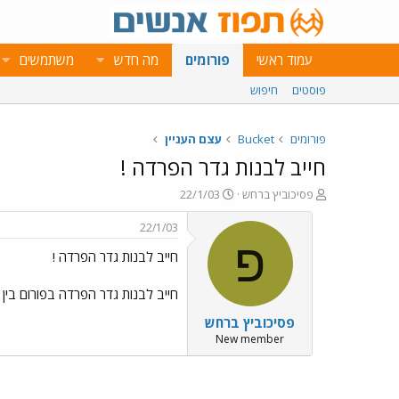
עמוד ראשי
פורומים
מה חדש
משתמשים
פוסטים
חיפוש
פורומים
Bucket
עצם העניין
חייב לבנות גדר הפרדה !
פ
פ
פסיכוביץ ברחש
22/1/03
ו
ו
ת
ר
22/1/03
ח
ס
פ
חייב לבנות גדר הפרדה !
ה
ם
נ
ב
ו
ת
חייב לבנות גדר הפרדה בפורום בין פ
ש
א
פסיכוביץ ברחש
א
ר
י
New member
ך