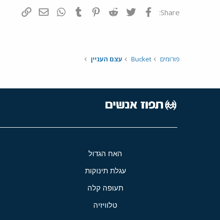
פייסבוק
Twitter
Reddit
Pinterest
Tumblr
WhatsApp
דואר אלקטרונ
הוסף קי
Share:
פורומים
Bucket
עצם העניין
האח הגדול
עגלת תינוקות
תעופה קלה
טלוויזיה