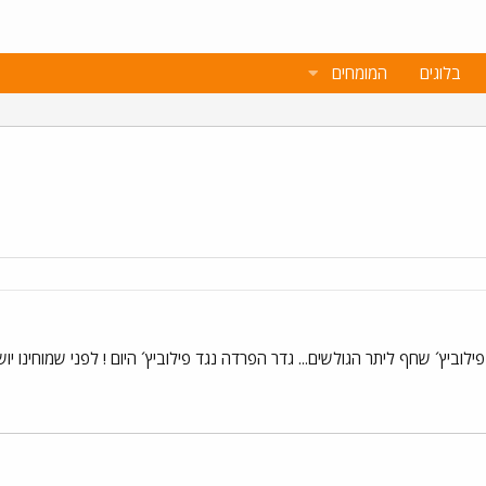
בלוגים
המומחים
ילוביץ´ שחף ליתר הגולשים... גדר הפרדה נגד פילוביץ´ היום ! לפני שמוחינו י