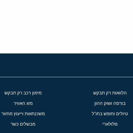
י
שור
הלוואות רק תבקש
מימון רכב רק תבקש
בורסה ושוק ההון
מזג האוויר
טיולים וחופש בחו"ל
משכנתאות וייעוץ מחזור
סלולארי
מבשלים כשר