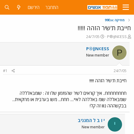
התחבר
הירשם
מוזיקה 99Esc
חייבת ת'שיר הזהה !!!!!
פ
פ
24/7/05
P®‡N¢ESS
ו
ו
ת
ר
P®‡N¢ESS
P
ח
ס
New member
ה
ם
נ
ב
ו
ת
#1
24/7/05
ש
א
א
ר
חייבת ת'שיר הזהה !!!!!
י
ך
חחחחחחחח.. איך קוראים לשיר שהפזמון שלו זה : שומבאלללה
שומבאללה שומ באללהה לאיי.... חחח... משו בערבית או מרוקאית...
בבקשההה נווו זה קל!
י ו ב ל המגניב
י
New member