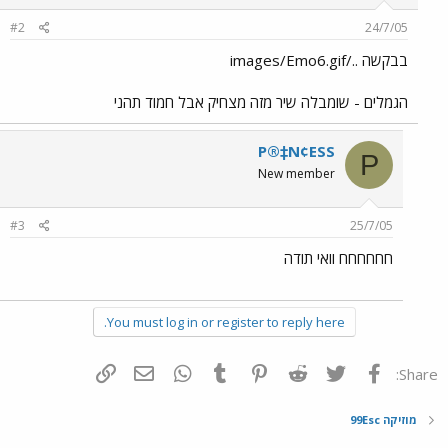
#2
24/7/05
בבקשה ../images/Emo6.gif
הגמלים - שומבלה שיר מזה מצחיק אבל חמוד תהני
P®‡N¢ESS
P
New member
#3
25/7/05
חחחחחח וואי תודה
You must log in or register to reply here.
פייסבוק
Twitter
Reddit
Pinterest
Tumblr
WhatsApp
דואר אלקטרוני
הוסף קישור
Share:
מוזיקה 99Esc