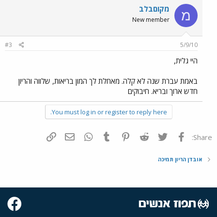
מקוםבלב
מ
New member
#3
5/9/10
היי גלית,
באמת עברת שנה לא קלה. מאחלת לך המון בריאות, שלווה והריון
חדש ארוך ובריא. חיבוקים
You must log in or register to reply here.
פייסבוק
Twitter
Reddit
Pinterest
Tumblr
WhatsApp
דואר אלקטרוני
הוסף קישור
Share:
אובדן הריון תמיכה