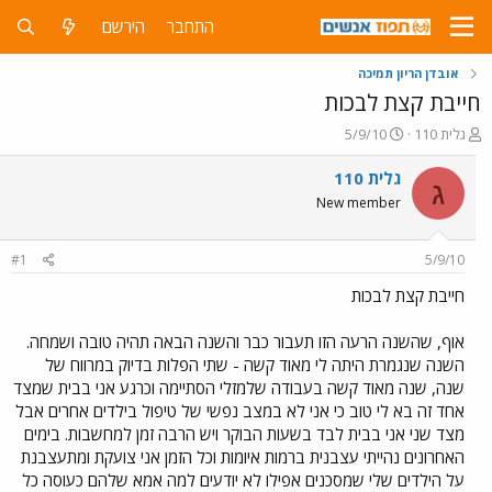
התחבר
הירשם
אובדן הריון תמיכה
חייבת קצת לבכות
פ
פ
גלית 110
5/9/10
ו
ו
ת
ר
גלית 110
ג
ח
ס
New member
ה
ם
נ
ב
ו
ת
#1
5/9/10
ש
א
א
ר
חייבת קצת לבכות
י
ך
אוף, שהשנה הרעה הזו תעבור כבר והשנה הבאה תהיה טובה ושמחה.
השנה שנגמרת היתה לי מאוד קשה - שתי הפלות בדיוק במרווח של
שנה, שנה מאוד קשה בעבודה שלמזלי הסתיימה וכרגע אני בבית שמצד
אחד זה בא לי טוב כי אני לא במצב נפשי של טיפול בילדים אחרים אבל
מצד שני אני בבית לבד בשעות הבוקר ויש הרבה זמן למחשבות. בימים
האחרונים נהייתי עצבנית ברמות איומות וכל הזמן אני צועקת ומתעצבנת
על הילדים שלי שמסכנים אפילו לא יודעים למה אמא שלהם כעוסה כל