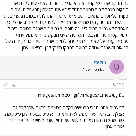
כך. הבוקר אחרי שלקחתי את הקטני לגן ועזרתי לאמצעית לקחת את
הילקוט הכבד לבית הספר התחלתי לעשות הליכה (התעמלות) עם ה
mp3 שלי וסתם פתאום חשבתי על מישהי והתחלתי לבכות, ממש לבכות
והרגשתי יותר טוב, הרגשתי שאני מתחילה להתנקות מבפנים. אני כל כך
מאחלת לעצמי שתהיה לי שנה טובה, שנה של השמנה בסופה יהיה לי
תינוקי קטן וחמוד, זה בסך הכל מה שאני מבקשת, זה מוגזם? אחרי
שבכיתי קצת על עצמי רציתי לאחל לכולכן שתהיה שנה טובה, שנה של
בריאות והשמנה עגולה בסופה תחבקו תינוקי קטן ובריא!!!!! אמן
טוליתי
ט
New member
#2
5/9/10
../images/Emo201.gif../images/Emo24.gif
לפעמים אחרי הבכי מרגישים הקלה מסויימת, מקווה שכך קרה גם
אצלך. הבקשה שלך ממש לא מוגזמת, היא כ"כ טבעית ולכן כ"כ קשה..
טוב שהשנה הזו נגמרת, הלוואי שתתחיל שנה מצויינת! אל איחולייך
אוסיף אמן!