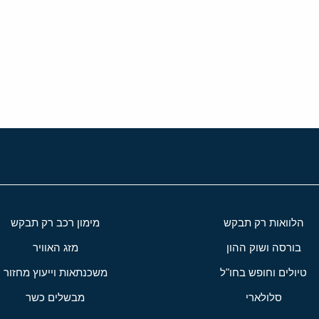
י
שור
הלוואות רק תבקש
מימון רכב רק תבקש
בורסה ושוק ההון
מזג האוויר
טיולים וחופש בחו"ל
משכנתאות וייעוץ מחזור
סלולארי
מבשלים כשר