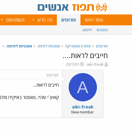
עמוד ראשי
פורומים
מה חדש
משתמשים
פוסטים
חיפוש
פורומים
ספורט ומוטוריקה
אמנויות לחימה
אמנויות לחימה
חייבים לראות....
פ
פ
20/7/01
aiki-freak
ו
ו
ת
ר
20/7/01
ח
ס
A
חייבים לראות....
ה
ם
נ
ב
ו
ת
קואיצ´י טוהיי...מאסטר באייקידו ות
ש
א
aiki-freak
א
ר
י
New member
ך