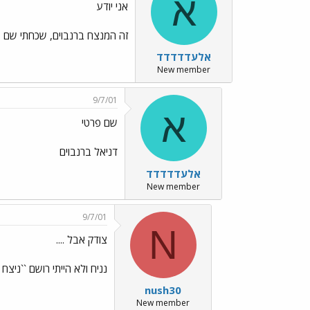
א
אני יודע
זה המנצח ברנבוים, שכחתי שם פ
אלעדדדדד
New member
9/7/01
א
שם פרטי
דניאל ברנבוים
אלעדדדדד
New member
9/7/01
N
צודק אבל ....
נניח ולא הייתי רושם ``ניצח
nush30
New member