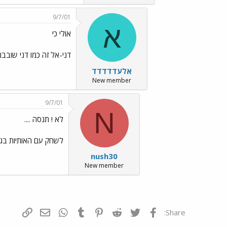
9/7/01
א
אולי כי
דני-אל זה כמו דני שובבנ
אלעדדדדד
New member
9/7/01
N
לא ! תנסה ....
לשחק עם האותיות בג
nush30
New member
פייסבוק
Twitter
Reddit
Pinterest
Tumblr
WhatsApp
דואר אלקטרונ
הוסף קי
Share: