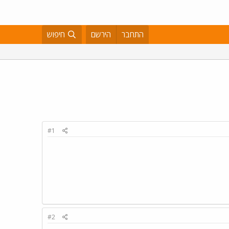
התחבר
הירשם
חיפוש
#1
#2