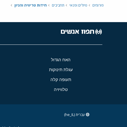
פורומים
טיולים ופנאי
תחביבים
חידות טריוויה והגיון
האח הגדול
עגלת תינוקות
תעופה קלה
טלוויזיה
עברית (he_IL)