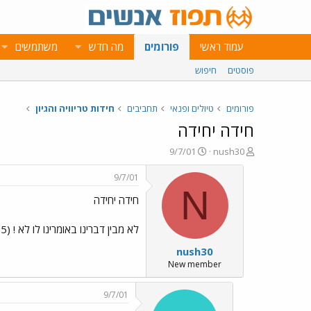
עמוד ראשי
פורומים
מה חדש
משתמשים
פוסטים
חיפוש
פורומים
טיולים ופנאי
תחביבים
חידות טריוויה והגיון
חידה יחידה
פ
פ
9/7/01
nush30
ו
ו
ת
ר
9/7/01
ח
ס
N
חידה יחידה
ה
ם
נ
ב
ו
ת
לא מבין דברינו באומרינו לו לא ! (7,5) אפשר לומר שניצח בסוף !
ש
א
nush30
א
ר
י
New member
ך
9/7/01