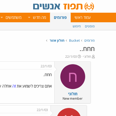
עמוד ראשי
פורומים
מה חדש
משתמשים
פוסטים
חיפוש
פורומים
Bucket
חולון אזור
חחח..
פ
פ
חולוני
22/1/03
ו
ו
ת
ר
22/1/03
ח
ס
ח
חחח..
ה
ם
נ
ב
ו
ת
אתם צריכים לשמוע את
זה
אחלה שי
ש
א
חולוני
א
ר
י
New member
ך
22/1/03