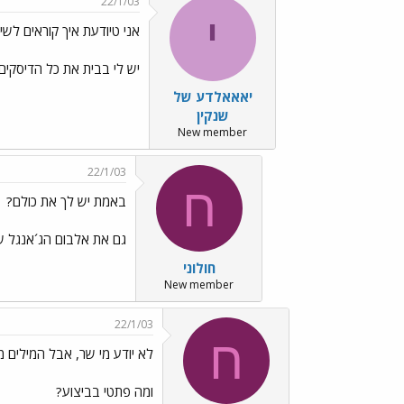
22/1/03
י
אני טיודעת איך קוראים לשי
יש לי בבית את כל הדיסקים ש
יאאאלדע של
שנקין
New member
22/1/03
ח
באמת יש לך את כולם?
גם את אלבום הג´אנגל ש
חולוני
New member
22/1/03
ח
לא יודע מי שר, אבל המילים מ
ומה פתטי בביצוע?