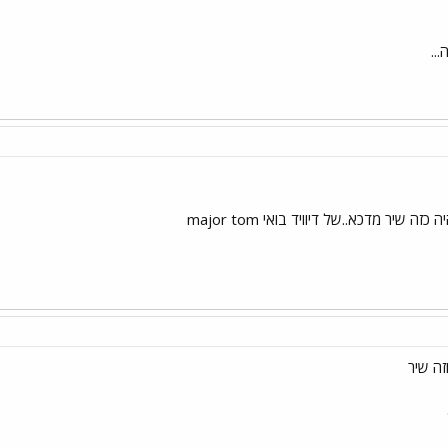
...
כזה שיר מדכא..של דיוויד בואי major tom