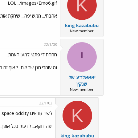
K
LOL ../images/Emo6.gif
אהבתי... ממש יפה... שיחקת אותה
king kazabubu
New member
22/1/03
י
חחחח די פתטי למען האמת..
זה עומרי רונן שר שם
? אוף זה היה 
יאאאלדע של
שנקין
New member
22/1/03
K
לשיר קוראים space oddity וזה שיר
יפה דווקא... לדעתי בכל אופן...
king kazabubu