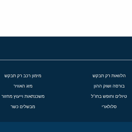
י
שור
הלוואות רק תבקש
מימון רכב רק תבקש
בורסה ושוק ההון
מזג האוויר
טיולים וחופש בחו"ל
משכנתאות וייעוץ מחזור
סלולארי
מבשלים כשר