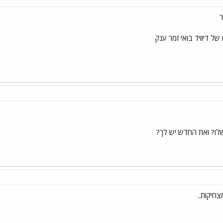
ר
ל דיוויד בואי זמר ענק
לו? ואת החדש יש לך?
צחיקות..