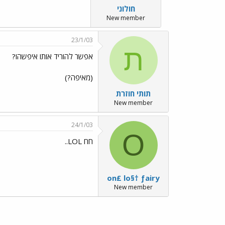
חולוני
New member
23/1/03
ת
אפשר להוריד אותו איפשהו?
(מאיפה?)
תותי חוזרת
New member
24/1/03
O
חח LOL..
on£ lo§† ƒairy
New member