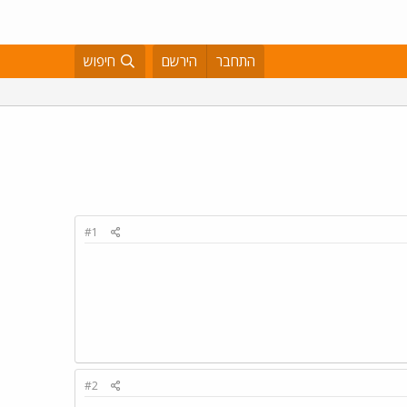
התחבר
הירשם
חיפוש
#1
#2