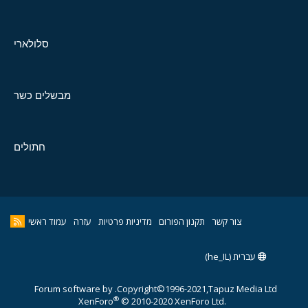
סלולארי
מבשלים כשר
חתולים
צור קשר
תקנון הפורום
מדיניות פרטיות
עזרה
עמוד ראשי
עברית (he_IL)
Forum software by
Copyright©1996-2021,Tapuz Media Ltd.
®
XenForo
© 2010-2020 XenForo Ltd.