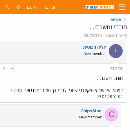
התחבר
הירשם
הקריות
חזרתי וחשבתי...
פ
פ
יוליה הכוסית
25/7/03
ו
ו
ת
ר
יוליה הכוסית
י
ח
ס
New member
ה
ם
נ
ב
ו
ת
#1
25/7/03
ש
א
א
ר
חזרתי וחשבתי...
י
ך
לפתוח שירשור איסייקיו כדי שנוכל לדבר כך סתם בינינו ! ואני יתחיל !
301535134!!!
ChipsMan
C
New member