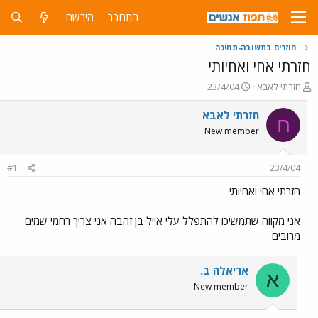
התחבר
הירשם
חוזרים בתשובה-תמיכה
חזרתי אחי ואחיותי
פ
פ
חזרתי לאבא
23/4/04
ו
ו
ת
ר
חזרתי לאבא
ח
ח
ס
New member
ה
ם
נ
ב
ו
ת
#1
23/4/04
ש
א
א
ר
חזרתי אחי ואחיותי
י
ך
אני מקווה שתמשיכו להתפלל עלי אייל בן זהבה אני צריך רחמי שמים
מרובים
אריאלה ב.
א
New member