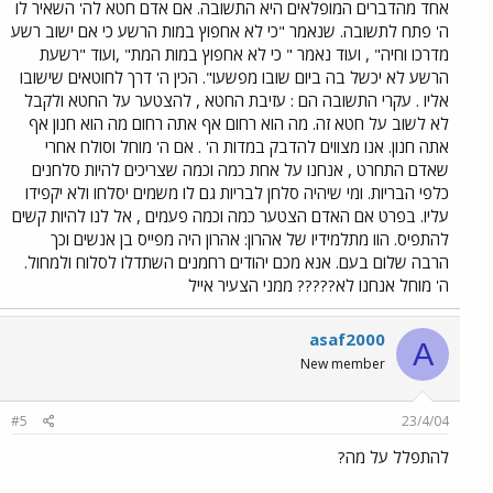
אחד מהדברים המופלאים היא התשובה. אם אדם חטא לה' השאיר לו
ה' פתח לתשובה. שנאמר "כי לא אחפוץ במות הרשע כי אם ישוב רשע
מדרכו וחיה" , ועוד נאמר " כי לא אחפוץ במות המת" ,ועוד "רשעת
הרשע לא יכשל בה ביום שובו מפשעו". הכין ה' דרך לחוטאים שישובו
אליו . עקרי התשובה הם : עזיבת החטא , להצטער על החטא ולקבל
לא לשוב על חטא זה. מה הוא רחום אף אתה רחום מה הוא חנון אף
אתה חנון. אנו מצווים להדבק במדות ה' . אם ה' מוחל וסולח אחרי
שאדם התחרט , אנחנו על אחת כמה וכמה שצריכים להיות סלחנים
כלפי הבריות. ומי שיהיה סלחן לבריות גם לו משמים יסלחו ולא יקפידו
עליו. בפרט אם האדם הצטער כמה וכמה פעמים , אל לנו להיות קשים
להתפיס. הוו מתלמידיו של אהרון: אהרון היה מפייס בן אנשים וכך
הרבה שלום בעם. אנא מכם יהודים רחמנים השתדלו לסלוח ולמחול.
ה' מוחל אנחנו לא????? ממני הצעיר אייל
asaf2000
A
New member
#5
23/4/04
להתפלל על מה?