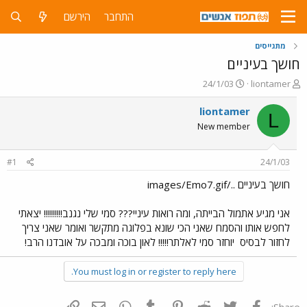
התחבר
הירשם
מתגייסים
חושך בעיניים
פ
פ
24/1/03
liontamer
ו
ו
ת
ר
liontamer
L
ח
ס
New member
ה
ם
נ
ב
ו
ת
#1
24/1/03
ש
א
א
ר
חושך בעיניים ../images/Emo7.gif
י
ך
אני מגיע אתמול הבייתה, ומה רואות עיניי??? סמי שלי נגנב!!!!!!!!! יצאתי
לחפש אותו והסמח שאני הכי שונא בפלוגה מתקשר ואומר שאני צריך
לחזור לבסיס
יוחזר סמי לאלתר!!!!! לאון בוכה ומבכה על אובדנו הרב!
You must log in or register to reply here.
פייסבוק
Twitter
Reddit
Pinterest
Tumblr
WhatsApp
דואר אלקטרוני
הוסף קישור
Share: