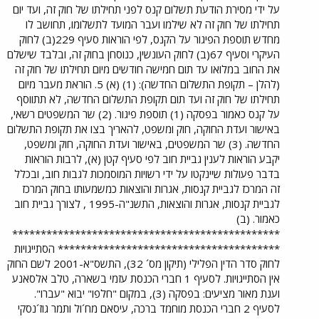
על ידי מסירת הודעת תשלום קנס לפני תחילתו של חוק זה, ועד יום
תחילתו של חוק זה לא שילמו ועבר המועד לתשלומו, תחושב לו
מחדש תוספת הפיגור על הקנס, לפי הוראות סעיף 229(ב) לחוק
העיקרי וסעיף 67(ב) לחוק העונשין, כנוסחן בחוק זה, ובלבד שישלם
את החוב במלואו עד תום חמישה חודשים מיום תחילתו של חוק זה
(להלן – תקופת התשלום החדשה): (1) (א) 5. הוראת מעבר מיום
תחילתו של חוק זה ועד תום תקופת התשלום החדשה, לא תתווסף
על קנס כאמור בפסקה (1) תוספת פיגור. (2) שר המשפטים רשאי,
באישור ועדת החוקה, חוק ומשפט, להאריך בצו את תקופת התשלום
החדשה. (3) שר המשפטים, באישור ועדת החוקה, חוק ומשפט,
יקבע הוראות לענין גביית חוב לפי סעיף קטן (א), לרבות הוראות
בדבר פעולות שיינקטו על ידי רשויות המוסמכות לגבות חוב, ובכלל
זה המרכז לגביית קנסות, אגרות והוצאות כמשמעותו בחוק המרכז
לגביית קנסות, אגרות והוצאות, התשנ"ה-1995 , לצורך גביית חוב
כאמור. (ב)
***********************************************
*************************************** הסתייגויות
לחוק סדר הדין הפלילי (תיקון מס´ 32), התשס"א-2001 לשם החוק
אין הסתייגויות. לסעיף 1 חברי הכנסת עזמי בשארה, טלב אלסאנע
וענת מאור מציעים: בפסקה (3), במקום "חלפו" יבוא "עברו".
לסעיף 2 חברי הכנסת מוחמד ברכה, עיסאם מח´ול ותמר גוז´נסקי