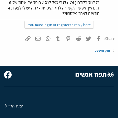
בגילגול הקודם (IOL) לגבי כפל קנס שהוטל על איחור של 6
ימים איך אפשר לקשר זה לחוק שיטרית - למה יש לי לצפות 4
חודשים לאחר פירסומו??
You must log in or register to reply here.
פייסבוק
Twitter
Reddit
Pinterest
Tumblr
WhatsApp
דואר אלקטרוני
הוסף קישור
Share:
חוק ומשפט
האח הגדול