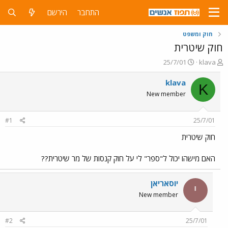
התחבר
הירשם
חוק ומשפט
חוק שיטרית
פ
פ
25/7/01
klava
ו
ו
ת
ר
klava
K
ח
ס
New member
ה
ם
נ
ב
ו
ת
#1
25/7/01
ש
א
א
ר
חוק שיטרית
י
ך
האם מישהו יכול ל"ספר" לי על חוק קנסות של מר שיטרית??
יוסאריאן
י
New member
#2
25/7/01