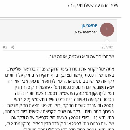
איפה ההודעה ששלחתי קודם?
יוסאריאן
י
New member
#3
25/7/01
שלחתי הודעה והיא נעלמה, אנסה שוב...
אתה יכול לקרוא את נוסח הצעת החוק שעברה בקריאה שלישית,
באתר של הכנסת (קישור מצ"ב), בדף "חקיקה" בחלק על החוקים
לקריאה שלישית. בינתיים אתה יכול לקרוא אותו כאן, אבל אולי זה
ייצא משובש. הנה הנוסח: נספח מס´ 2997א´ חוק סדר הדין
הפלילי (תיקון מס’ 32), התשס"א-2001 הצעת חוק זו נדונה
בכנסת בקריאה ראשונה ביום כ"ט באייר התשס"א (22 במאי
2001) והועברה לועדת החוקה, חוק ומשפט. הצעת החוק מוגשת –
בצירוף הסתייגויות – לקריאה שניה ולקריאה שלישית ביום כ´ בתמוז ,
התשס"א (11 ביולי 2001). הצעת חוק לקריאה שניה ולקריאה
שלישית נספח מס´ 2997א´ חוק סדר הדין הפלילי (תיקון מס’ 32),
התשס"א-2001 בחוק סדר הדין הפלילי [נוסח משולב],