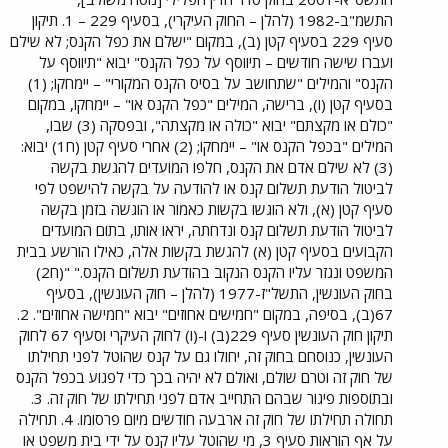
התשמ"ב-1982 (להלן – החוק העיקרי), בסעיף 229 – 1. תיקון
סעיף 229 בסעיף קטן (ב), במקום "ישלם את כפל הקנס; לא שילם
ועברו שישה חודשים – תיווסף על כפל הקנס" יבוא "תיווסף על
הקנס" והמילים "שתחושב על בסיס הקנס המקורי" – יימחקו; (1)
בסעיף קטן (ו), ברישה, המילים "כפל הקנס או" – יימחקו, במקום
"כולם או מקצתם" יבוא "כולה או מקצתה", ובפסקה (3) שבו,
המילים "בכפל הקנס או" – יימחקו; (2) אחרי סעיף קטן (ח1) יבוא:
(3) לא שילם אדם את הקנס, חלפו המועדים להגשת בקשה
לביטול הודעת תשלום קנס או להודעה על בקשה להישפט לפי
סעיף קטן (א), ולא הוגשו בקשות כאמור או הוגשה בזמן בקשה
לביטול הודעת תשלום קנס ונדחתה, יראו אותו, בתום המועדים
הקבועים בסעיף קטן (א) להגשת בקשות אלה, כאילו הורשע בבית
המשפט ונגזר עליו הקנס הנקוב בהודעת תשלום הקנס." "(ח2)
בחוק העונשין, התשל"ז-1977 (להלן – חוק העונשין), בסעיף
67(ב), בסיפה, במקום "חמישים אחוזים" יבוא "חמישה אחוזים". 2.
תיקון חוק העונשין סעיף 229(ב) ו-(ו) לחוק העיקרי וסעיף 67 לחוק
העונשין, כנוסחם בחוק זה, יחולו גם על קנס שהוטל לפני תחילתו
של חוק זה וטרם שולם, ואולם לא יהיה בכך כדי לפגוע בכפל הקנס
ובתוספות פיגור שבהם התחייב אדם לפני תחילתו של חוק זה. 3.
תחולה תחילתו של חוק זה ארבעה חודשים מיום פרסומו. 4. תחילה
על אף הוראות סעיף 3, מי שהוטל עליו קנס על ידי בית משפט או