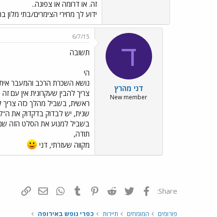
זה. או דרומה או צפונה..
ידוע לך מחירי הצימרים/בתי מלון בת
6/7/15
ד
תשובה
הי
נושא השכרת הרכב והמעבר איתו 
דני מהרץ
צריך להבין שעקרונית אין עם זה
New member
ראשית, בשביל מהלך כזה צריך ל
שנית, יש לבדוק בדקדוק את ה"
בשביל למנוע את הסלט הזה שם 
תודה,
מקווה שעזרתי, דני
פייסבוק
Twitter
Reddit
Pinterest
Tumblr
WhatsApp
דואר אלקטרונ
הוסף קי
Share:
פורומים
המומחים
תיירות
כפרי נופש באירופה