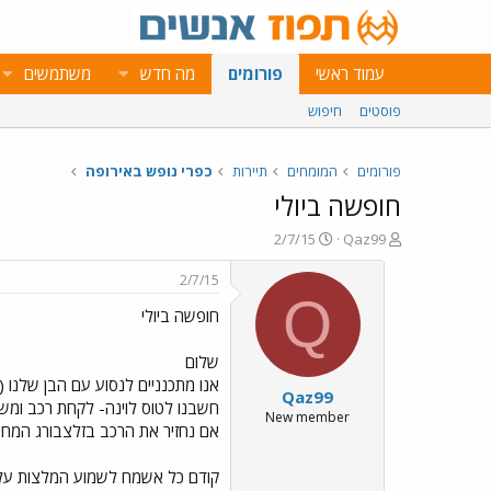
עמוד ראשי
פורומים
מה חדש
משתמשים
פוסטים
חיפוש
פורומים
המומחים
תיירות
כפרי נופש באירופה
חופשה ביולי
פ
פ
2/7/15
Qaz99
ו
ו
ת
ר
2/7/15
ח
ס
Q
חופשה ביולי
ה
ם
נ
ב
ו
ת
שלום
ש
א
אנו מתכנניים לנסוע עם הבן שלנו (1.3) לאיזור אוסטריה זלצבורג והסביבה. ככל הנראה ב 10.7 עד 19.7 (-/+)
Qaz99
א
ר
חשבנו לטוס לוינה- לקחת רכב ומש
י
New member
אם נחזיר את הרכב בזלצבורג המחיר
ך
קודם כל אשמח לשמוע המלצות על מ