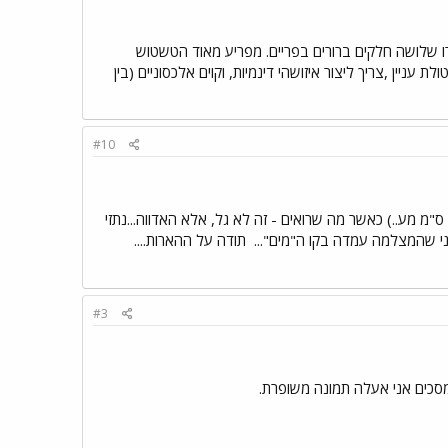
ארו שלושה חלקים ברורים בפריים. מפריע מאוד הטשטוש
יין ,צריך ליצור איזושהי דינמיות, וקוים אלכסוניים (בין
#10
מ מע..) כאשר מה שרואים - זה לא גל, אלא האדווה...נתזי
ני שהמצלמה עמדה בקו ה"מים"...
תודה על ההארות....
#3
מסכים אני אעלה תמונה משופרת.