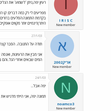
I
רעיון יפה,ניתן ´לשמוע´ את הגלים
מפריעים לי רק כמה דברים: קו ה
בקדמת התמונה:הסלעים ברורים היה
I R I S C
היתר)דינמיים יותר מקווים אופקיי
New member
27/1/03
א
תודה על התגובה.. הסבר קצר:
אני מבין את הרעיונות, ואנסה
המים שבאים אחרי הגל..והם 
אריק2002
New member
24/1/03
N
יפה אבל...
תמונה יפה, אני הייתי מדגיש א
noamco3
New member