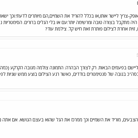
אופק-צריך ליישר אותו,או בכלל להוריד את השמיים,הם מיותרים לדעתי.וכך יש
 מתקבל בצורה טובה ומרשימה יותר:עם או בלי הגלים ברורים. הסימטריות נטולת ענ
ם, זוית אחרת לצילום פותרת זאת חיש קל. צילמת עוד?
 ליישם בפעמים הבאות. רק לצורך הבהרה: התמונה צולמה מגובה הקרקע (כמה ס"
בסה"כ בגובה של סנטימטרים בודדים, כאשר רגע הצילום בוצע ממש שניות לפ
ת הצבעים, מוריד את השמיים וכך ממרכז את הגל שהוא בעצם הנושא. אם אתה 