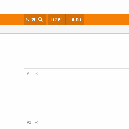
התחבר
הירשם
חיפוש
#1
#2