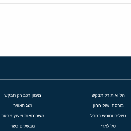
י
שור
הלוואות רק תבקש
מימון רכב רק תבקש
בורסה ושוק ההון
מזג האוויר
טיולים וחופש בחו"ל
משכנתאות וייעוץ מחזור
סלולארי
מבשלים כשר