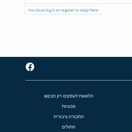
You must log in or register to reply here.
הלוואות לעסקים רק תבקש
מכוניות
תחבורה ציבורית
חתולים