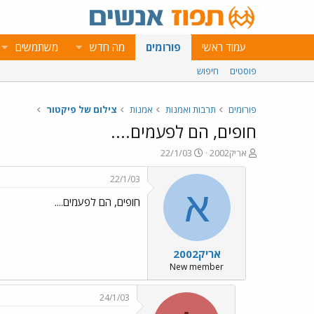
עמוד ראשי
פורומים
מה חדש
משתמשים
פוסטים
חיפוש
פורומים
תרבות ואמנות
אמנות
צילום של פיקטור
חופים, הם לפעמים....
פ
פ
אריק2002
22/1/03
ו
ו
ת
ר
22/1/03
ח
ס
א
חופים, הם לפעמים....
ה
ם
נ
ב
ו
ת
ש
א
אריק2002
א
ר
י
New member
ך
24/1/03