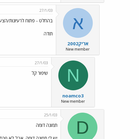
27/1/03
א
בהחלט - פתוח לרעיונות/הצע
תודה
אריק2002
New member
27/1/03
N
שיפור קל
noamco3
New member
25/1/03
D
תמונה דומה
יש לי תמונה דומה, אבל לא פרסמ