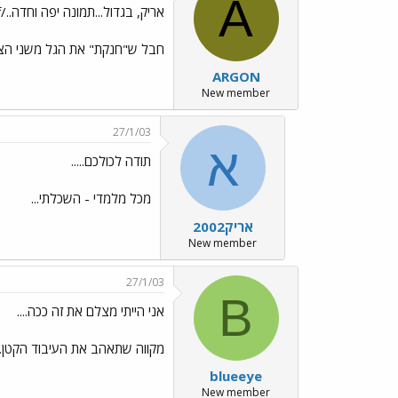
A
אריק, בגדול...תמונה יפה וחדה../images/Emo15.gif
חבל ש"חנקת" את הגל משני הצדד
ARGON
New member
27/1/03
א
תודה לכולכם.....
מכל מלמדי - השכלתי...
אריק2002
New member
27/1/03
B
אני הייתי מצלם את זה ככה....
מקווה שתאהב את העיבוד הקטן...
blueeye
New member