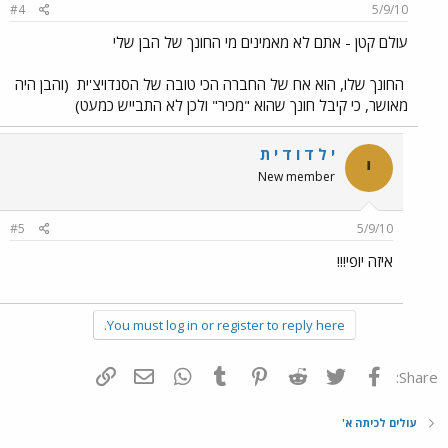
#4
5/9/10
עולם קטן - אתם לא מאמינים מי החונך של הבן שלי
החונך שלו, הוא אח של החברה הכי טובה של הסנדויצ'ית
(והבן היה
מאושר, כי קיבל חונך שהוא "מכיר" ולכן לא התבייש כמעט)
י ל ד ו ד י ת
י
New member
#5
5/9/10
איזה יופי!!!
You must log in or register to reply here.
פייסבוק
Twitter
Reddit
Pinterest
Tumblr
WhatsApp
דואר אלקטרוני
הוסף קישור
Share:
עולים לכיתה א'