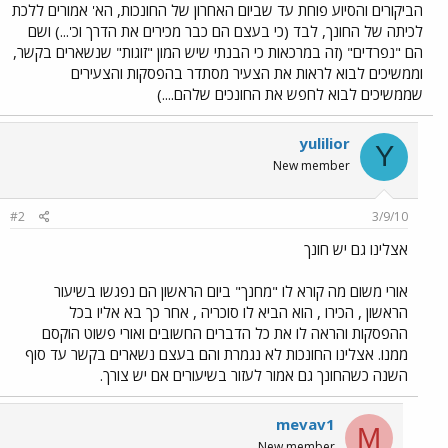
הביקורים והסיוע פוחת עד שביום האחרון של החונכות, הא' אמורים ללכת
לכיתה של החונך, לבד (כי בעצם הם כבר מכירים את הדרך וכ'...) ושם
הם "נפרדים" (זה במרכאות כי הבנתי שיש המון "זוגות" שנשארים בקשר,
וממשיכים לבוא לראות את הצעיר מסתדר בהפסקות והצעירים
שממשיכים לבוא לחפש את החונכים שלהם....)
yulilior
Y
New member
#2
3/9/10
אצלינו גם יש חונך
אורי משום מה קורא לו "מחנך" ביום הראשון הם נפגשו בשיעור
הראשון , הכירו , הוא הביא לו סוכריה , אחר כך בא אליו בכל
ההפסקות והראה לו את כל הדברים החשובים ואורי פשוט הוקסם
ממנו. אצלינו החונכות לא נגמרת והם בעצם נשארים בקשר עד סוף
השנה כשהחונך גם אמור לעזור בשיעורים אם יש צורך.
mevav1
M
New member