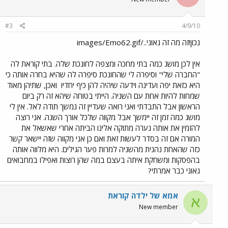
#3
4/9/10
נכון!זה מה זה גאוני../images/Emo62.gif
אין לכן מושג כמה בתי מחכה ומצפה לחונכת שלה. בתי קוראת לה
"החברה שלי" וסיפרה לי שהחונכת סיפרה לה שהיא בחרה אותה כי
היא כזאת יפה ועדינה וידעה שיהיה להן כיף יחדיו
ואכן, שתיהן מאוד
שמחות להיות אחת עם השניה. הייתי בטוחה שיהא זה רק ביום
הראשון אבל התבדתי ואני רואה שעדיין זה נמשך תודה לאל. אין לי
מושג כמה זמן זה יימשך אבל מקווה שלכל אורך השנה. אני רוצה
להזמין את אותה נערה מתוקה אלינו הביתה אחרי שאשאל את
המורה אם זה בסדר לעשות זאת ואם כן אני מקווה שזה יישאר קשר
כזה שהאחת נהנית מהשניה למרות פער הגילים. היא מלווה אותה
בהפסקות ומשחקת איתה בעצם במה שהן רוצות ואפילו במחבואים
גאוני כבר אמרתי?
אמא של ילדה קוראת
א
New member