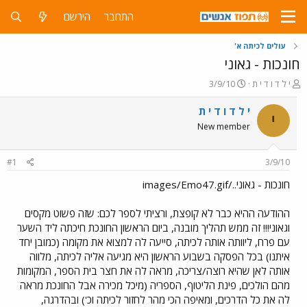
התחבר
הירשם
עולים לכיתה א'
חונכות - גאוני
פ
פ
י ל ד ו ד י ת
3/9/10
ו
ו
ת
ר
י ל ד ו ד י ת
י
ח
ס
New member
ה
ם
נ
ב
ו
ת
#1
3/9/10
ש
א
א
ר
חונכות - גאוני../images/Emo47.gif
י
ך
ההודעה ההיא כבר לא קופצת, ורציתי לספר לכם: שזה פשוט מקסים
וגאוני!!! זה ממש תהליך מובנה, ביום הראשון החונכת חיכתה ליד השער
עם פרח, ליוותה אותה לכיתה, סייעה לה למצוא את מקומה (כמובן יחד
איתנו) בכל הפסקה בשבוע הראשון היא מגיעה אליה לכיתה, מלווה
אותה לאן שהיא רוצה/צריכה, מראה לה את חצר בית הספר, המקומות
מהם הולכים, פינת הליטוף, הספריה (מיכל מכירה אבל החונכת מראה
לה את כל הדרכים, ומאיפה הכי מהר לחזור לכיתה וכ') ובהדרגה,