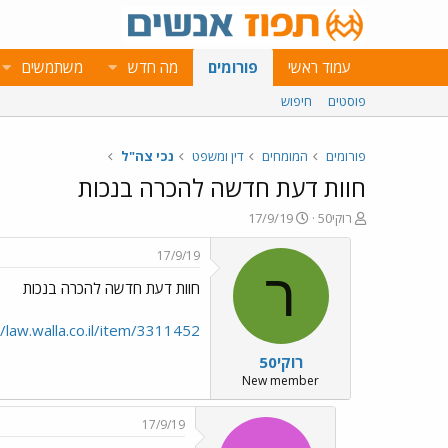
עמוד ראשי
פורומים
מה חדש
משתמשים
פוסטים
חיפוש
פורומים
המומחים
דין ומשפט
נכי צה"ל
חוות דעת חדשה להכרה בנכות
פ
פ
רוקי50
17/9/19
ו
ו
ת
ר
17/9/19
ח
ס
ר
חוות דעת חדשה להכרה בנכות
ה
ם
נ
ב
ו
ת
//law.walla.co.il/item/3311452
ש
א
רוקי50
א
ר
י
New member
ך
17/9/19