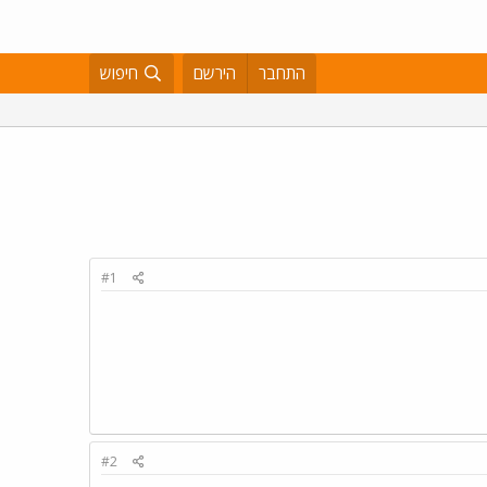
התחבר
הירשם
חיפוש
#1
#2