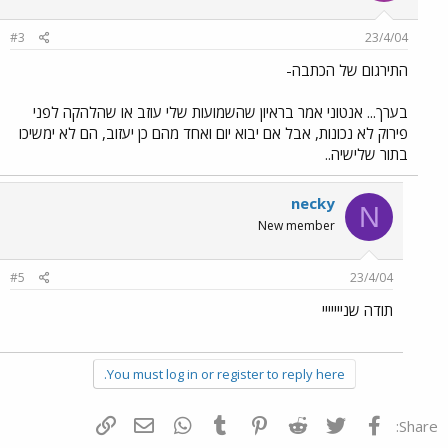
#3
23/4/04
התירגום של הכתבה-
בערך... אנטוני אמר בראיון שהשמועות שלי עוזב או שהלהקה לפני
פירוק לא נכונות, אבל אם יבוא יום ואחד מהם כן יעזוב, הם לא ימשיכו
בתור שלישיה..
necky
N
New member
#5
23/4/04
תודה שנייייייי
You must log in or register to reply here.
פייסבוק
Twitter
Reddit
Pinterest
Tumblr
WhatsApp
דואר אלקטרוני
הוסף קישור
Share: