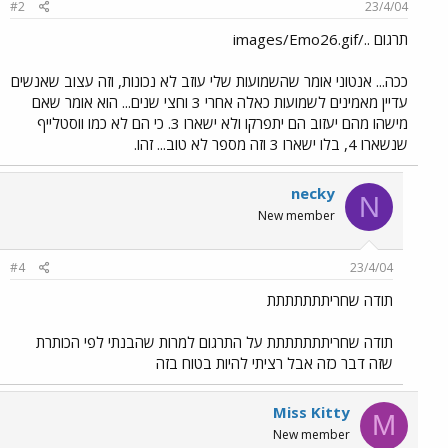
#2
23/4/04
תרגום ../images/Emo26.gif
ככה... אנטוני אומר שהשמועות שלי עוזב לא נכונות, וזה עצוב שאנשים
עדיין מאמינים לשמועות כאלה אחרי 3 וחצי שנים... הוא אומר שאם
מישהו מהם יעזוב הם יתפרקו ולא ישארו 3. כי הם לא כמו ווסטלייף
שנשארו 4, בלו ישארו 3 וזה מספר לא טוב... זהו.
necky
N
New member
#4
23/4/04
תודה שחריתתתתתתת
תודה שחריתתתתתתת על התרגום למרות שהבנתי לפי הכותרת
שזה דבר כזה אבל רציתי להיות בטוח בזה
Miss Kitty
M
New member