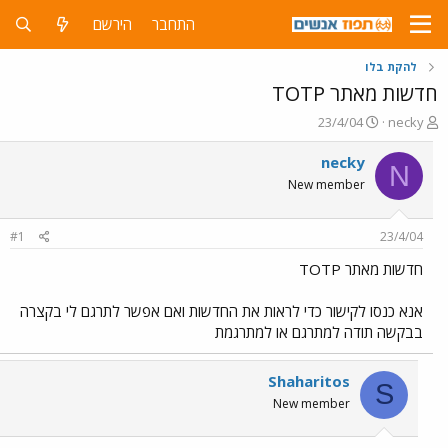
התחבר
הירשם
להקת בלו
חדשות מאתר TOTP
פ
פ
23/4/04
necky
ו
ו
ת
ר
necky
N
ח
ס
New member
ה
ם
נ
ב
ו
ת
#1
23/4/04
ש
א
א
ר
חדשות מאתר TOTP
י
ך
אנא כנסו לקישור כדי לראות את החדשות ואם אפשר לתרגם לי בקצרה
בבקשה תודה למתרגם או למתרגמת
Shaharitos
S
New member