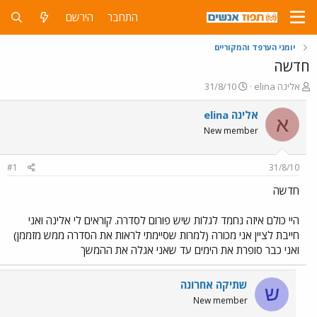
התחבר
הירשם
יומני הערפד והמקוריים
חדשה
פ
פ
אלינה elina
31/8/10
ו
ו
ת
ר
אלינה elina
א
ח
ס
New member
ה
ם
נ
ב
ו
ת
#1
31/8/10
ש
א
א
ר
חדשה
י
ך
היי כולם איזה נחמד לגלות שיש פורום לסדרה. קוראים לי אלינה ואני
חייבת לציין אני מכורה (למרות שסיימתי לראות את הסדרה ממש מזממן)
ואני כבר סופרת את הימים עד שאני אגלה את ההמשך
שתיקה אחרונה
ש
New member