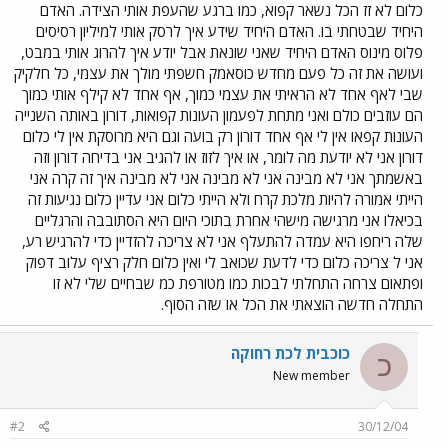
כלום לא זז הכל נשאר קפוא, כמו ברגע שהעפת אותי הצידה. האדם
היחיד שבטחתי בו. האדם היחיד שידע איך לרסק אותי למיליון רסיסים
פלוס מינוס האדם היחיד שאני שונאת אבל יודע איך להרוג אותי במבט,
ועושה את זה כל פעם מחדש כוסאמק חשפתי מולך את עצמי, כל חלקיק
שבי לאף אחד לא הראיתי את עצמי כמוך, אף אחד לא קילף אותי כמוך
הם עוזבים כולם ואני מתחת לפעמון העונות קפואות, דורון באותה השנייה
העונות קפאו אין לי אף אחד דורון רק בועה וגם היא מרוסקת אין לי כלום
דורון אני לא יודעת מה לומר, או איך לזוז או להגיב אני בדיחה דורון וזה
באשמתך אני לא מבינה אני לא מבינה אני לא מבינה איך זה קרה אני
הייתי אמורה להיות מלכת קרח ולא הייתי כלום אני עדיין כלום נגיעות זה
בכיאלו אני מרגישה מישהי אחרת בתוכי היום היא הסתובבה והרגליים
שלה ריחפו היא עמדה להתעלף אני לא צריכה להזדיין כדי להרגיש רע,
אני ל צריכה כלום כדי לדעת שכואב לי ואין כלום חלק רציף עלוב דפוק
ופתאום צרחה התחלתי לבכות כמו מטורפת כמ שבחיים שלי לא זו
התחלה חדשה הוצאתי את הכל או שזה הסוף.
כוכבית לכת רחוקה
כ
New member
#2
30/12/04