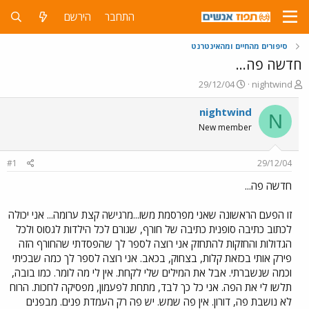
התחבר
הירשם
סיפורים מהחיים ומהאינטרנט
חדשה פה...
פ
פ
29/12/04
nightwind
ו
ו
ת
ר
nightwind
N
ח
ס
New member
ה
ם
נ
ב
ו
ת
#1
29/12/04
ש
א
א
ר
חדשה פה...
י
ך
זו הפעם הראשונה שאני מפרסמת משו...מרגישה קצת ערומה... אני יכולה
לכתוב כתיבה סופנית כתיבה של חורף, שגורם לכל הילדות לגסוס ולכל
הגדולות והחזקות להתחזק אני רוצה לספר לך שהפסדתי שהחורף הזה
פירק אותי בכזאת קלות, בצחוק, בכאב. אני רוצה לספר לך כמה שבכיתי
וכמה שנשברתי. אבל את המילים שלי לקחת. אין לי מה לומר. כמו בובה,
תלשו לי את הפה. אני כל כך לבד, מתחת לפעמון, מפסיקה לחכות. הרוח
לא נושבת פה, דורון. אין פה שמש. יש פה רק העמדת פנים. מבפנים