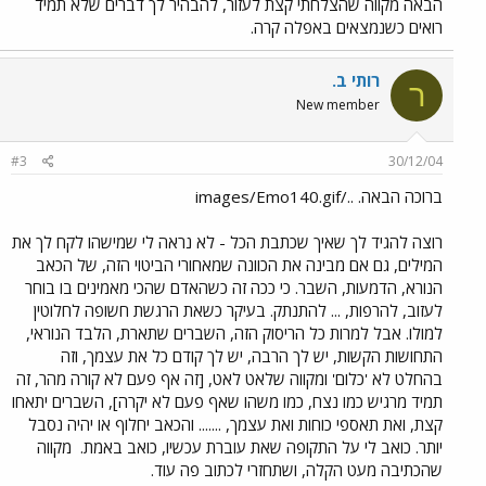
הבאה מקווה שהצלחתי קצת לעזור, להבהיר לך דברים שלא תמיד
רואים כשנמצאים באפלה קרה.
רותי ב.
ר
New member
#3
30/12/04
ברוכה הבאה. ../images/Emo140.gif
רוצה להגיד לך שאיך שכתבת הכל - לא נראה לי שמישהו לקח לך את
המילים, גם אם מבינה את הכוונה שמאחורי הביטוי הזה, של הכאב
הנורא, הדמעות, השבר. כי ככה זה כשהאדם שהכי מאמינים בו בוחר
לעזוב, להרפות, ... להתנתק. בעיקר כשאת הרגשת חשופה לחלוטין
למולו. אבל למרות כל הריסוק הזה, השברים שתארת, הלבד הנוראי,
התחושות הקשות, יש לך הרבה, יש לך קודם כל את עצמך, וזה
בהחלט לא 'כלום' ומקווה שלאט לאט, [זה אף פעם לא קורה מהר, זה
תמיד מרגיש כמו נצח, כמו משהו שאף פעם לא יקרה], השברים יתאחו
קצת, ואת תאספי כוחות ואת עצמך, ....... והכאב יחלוף או יהיה נסבל
יותר. כואב לי על התקופה שאת עוברת עכשיו, כואב באמת.
מקווה
שהכתיבה מעט הקלה, ושתחזרי לכתוב פה עוד.