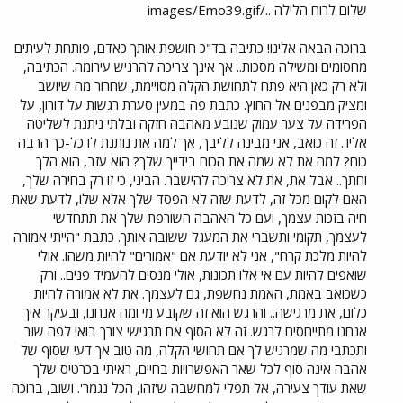
שלום לרוח הלילה ../images/Emo39.gif
ברוכה הבאה אלינו! כתיבה בד"כ חושפת אותך כאדם, פותחת לעיתים
מחסומים ומשילה מסכות.. אך אינך צריכה להרגיש עירומה. הכתיבה,
ולא רק כאן היא פתח לתחושת הקלה מסויימת, שחרור מה שיושב
ומציק מבפנים אל החוץ. כתבת פה במעין סערת רגשות על דורון, על
הפרידה על צער עמוק שנובע מאהבה חזקה ובלתי ניתנת לשליטה
אליו.. זה כואב, אני מבינה לליבך, אך למה את נותנת לו כל-כך הרבה
כוח? למה את לא שמה את הכוח בידייך שלך? הוא עזב, הוא הלך
וחתך.. אבל את, את לא צריכה להישבר. הביני, כי זו רק בחירה שלך,
האם לקום מכל זה, לדעת שזה לא הפסד שלך אלא שלו, לדעת שאת
חיה בזכות עצמך, ועם כל האהבה השורפת שלך את תתחדשי
לעצמך, תקומי ותשברי את המעגל ששובה אותך. כתבת "הייתי אמורה
להיות מלכת קרח", אני לא יודעת אם "אמורים" להיות משהו. אולי
שואפים להיות עם אי אלו תכונות, אולי מנסים להעמיד פנים.. ורק
כשכואב באמת, האמת נחשפת, גם לעצמך. את לא אמורה להיות
כלום, את מרגישה.. והרגש הוא זה שקובע מי ומה אנחנו, ובעיקר איך
אנחנו מתייחסים לרגש. זה לא הסוף אם תרגישי צורך בואי לפה שוב
ותכתבי מה שמרגיש לך אם תחושי הקלה, מה טוב אך דעי שסוף של
אהבה אינה סוף לכל שאר האפשרויות בחיים, ראיתי בכרטיס שלך
שאת עודך צעירה, אל תפלי למחשבה ש'זהו, הכל נגמר'. ושוב, ברוכה