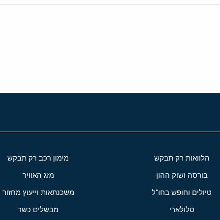
י
שור
הלוואות רק תבקש
מימון רכב רק תבקש
בורסה ושוק ההון
מזג האוויר
טיולים וחופש בחו"ל
משכנתאות וייעוץ מחזור
סלולארי
מבשלים כשר