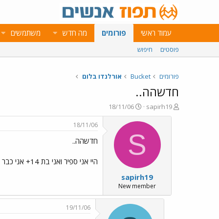
עמוד ראשי
פורומים
מה חדש
משתמשים
פוסטים
חיפוש
פורומים
Bucket
אורלנדו בלום
חדשהה..
פ
פ
18/11/06
sapirh19
ו
ו
ת
ר
18/11/06
ח
ס
S
חדשהה..
ה
ם
נ
ב
ו
ת
היי אני ספיר ואני בת 14+ אני כבר "נרשמתיי" לפורום אבל לא נכנסתי כל כךך..=]
ש
א
sapirh19
א
ר
י
New member
ך
19/11/06