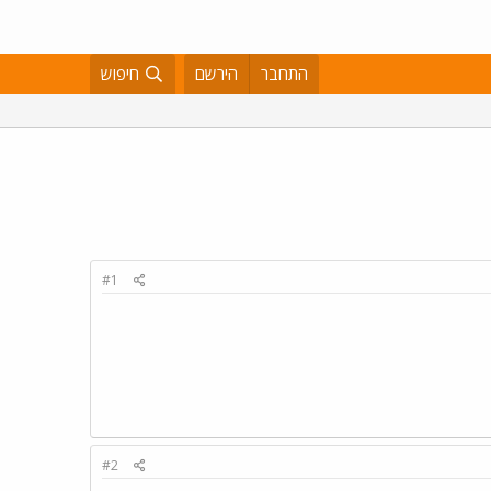
התחבר
הירשם
חיפוש
#1
#2