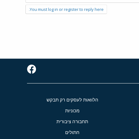
You must log in or register to reply here.
הלוואות לעסקים רק תבקש
מכוניות
תחבורה ציבורית
חתולים