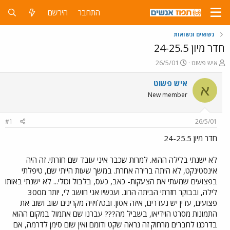
התחבר
הירשם
נשואים ונשואות
חדר מיון 24-25.5
פ
פ
איש פשוט
26/5/01
ו
ו
ת
ר
איש פשוט
א
ח
ס
New member
ה
ם
נ
ב
ו
ת
#1
26/5/01
ש
א
א
ר
חדר מיון 24-25.5
י
ך
לא ישנתי בלילה ההוא. למרות שכבר איני עובד שם חזרתי. זה היה
אינסטינקט, לא היתה ברירה אחרת. במשך שעות הייתי שם, טיפלתי
בפצועים שמעתי את הצעקות- כאב, כעס, בלבול וכולי... לא ישנתי באותו
לילה, ובבוקר חזרתי הביתה הרוג. ועכשיו אני חושב לי, יותר מ300
פצועים, עדין יש נעדרים, איזה אסון. ובטלויזיה מקרינים שוב ושוב את
התמונות מסרט הוידיאו, בשביל מה??? עברנו שם אתמול במקום ההוא
בדרכנו לחברים מרחוק זה נראה שקט ודומם ואין שום סימן לדרמה, אם