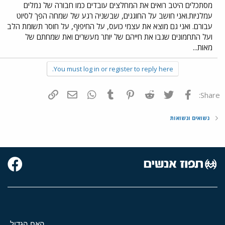
מסתכלים היטב רואים את המחלצים עובדים כמו חבורה של נמלים
עמלניות.ואני חושב על החוגגים, שבשניה רגע של שמחה הפך לסיוט
עבורם. ואני גם מוצא את עצמי כועס, על החיפוף, על חוסר תשומת הלב
ועל התחמונים שגבו את חייהם של יותר מעשרים ואת שמחתם של
מאות...
You must log in or register to reply here.
פייסבוק
Twitter
Reddit
Pinterest
Tumblr
WhatsApp
דואר אלקטרוני
הוסף קישור
Share:
נשואים ונשואות
האח הגדול