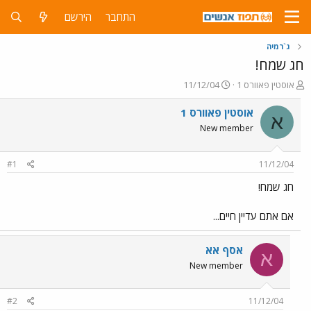
התחבר
הירשם
ג`רמיה
חג שמח!
פ
פ
אוסטין פאוורס 1
11/12/04
ו
ו
ת
ר
אוסטין פאוורס 1
א
ח
ס
New member
ה
ם
נ
ב
ו
ת
#1
11/12/04
ש
א
א
ר
חג שמח!
י
ך
אם אתם עדיין חיים...
אסף אא
א
New member
#2
11/12/04