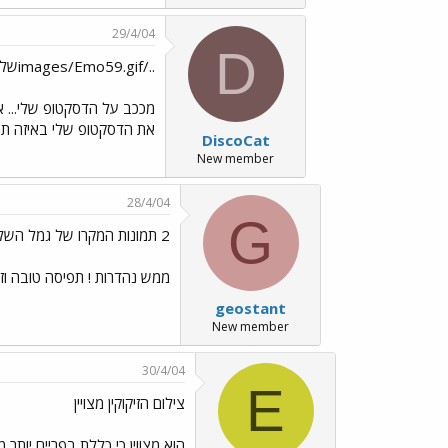
29/4/04
D
../images/Emo59.gifשלומי הגמל
מככב על הדסקטופ שלי... 
את הדסקטופ שלי באיזה תמו
DiscoCat
New member
28/4/04
G
2 תמונות המקרו של גמל השלמה
ממש נהדרות ! תפיסה טובה וזו
geostant
New member
30/4/04
E
צילום הזיקוקין מצויין
הוא מצווין כי כללת בפריים יותר מ