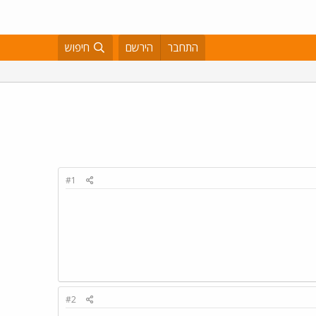
התחבר
הירשם
חיפוש
#1
#2