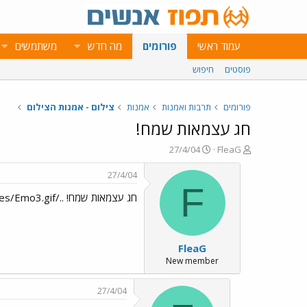
עמוד ראשי
פורומים
מה חדש
משתמשים
פוסטים
חיפוש
פורומים
תרבות ואמנות
אמנות
צילום - אמנות הצילום
חג עצמאות שמח!
פ
פ
27/4/04
FleaG
ו
ו
ת
ר
27/4/04
ח
ס
F
חג עצמאות שמח! ../images/Emo3.gif
ה
ם
נ
ב
ו
ת
ש
א
FleaG
א
ר
י
New member
ך
27/4/04