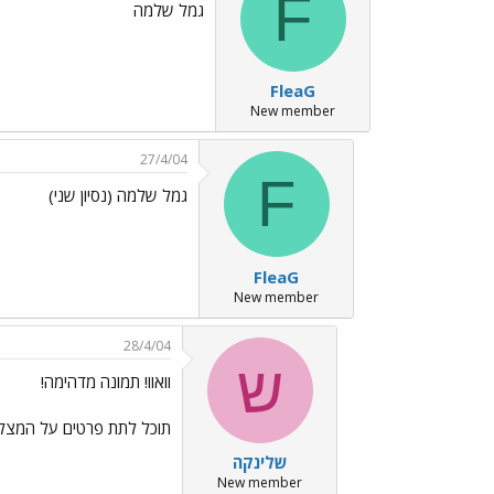
F
גמל שלמה
FleaG
New member
27/4/04
F
גמל שלמה (נסיון שני)
FleaG
New member
28/4/04
ש
וואוו! תמונה מדהימה!
תוכל לתת פרטים על המצל
שלינקה
New member