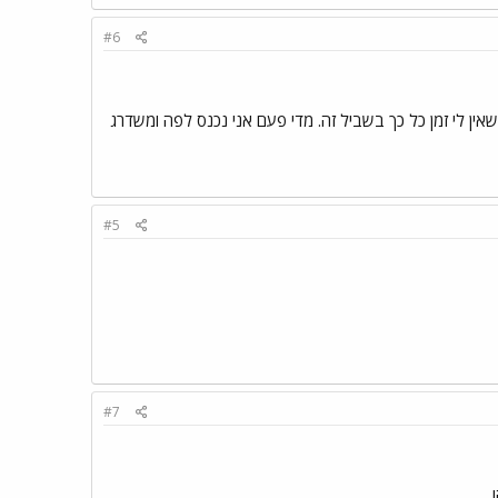
#6
 בצילום ויש לי אופימפוס E20 רק חבל שאין לי זמן כל כך בשביל זה. מדי פעם אני נכנס לפה ומשדרג
#5
#7