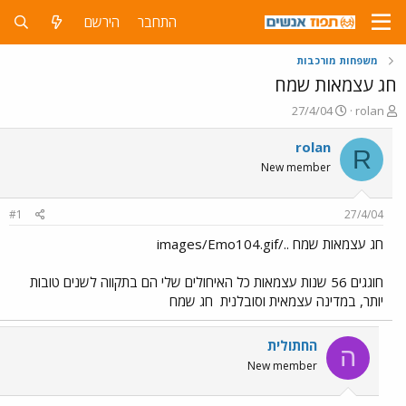
התחבר
הירשם
משפחות מורכבות
חג עצמאות שמח
פ
פ
27/4/04
rolan
ו
ו
ת
ר
rolan
R
ח
ס
New member
ה
ם
נ
ב
ו
ת
#1
27/4/04
ש
א
א
ר
חג עצמאות שמח ../images/Emo104.gif
י
ך
חוגגים 56 שנות עצמאות כל האיחולים שלי הם בתקווה לשנים טובות
יותר, במדינה עצמאית וסובלנית
חג שמח
החתולית
ה
New member