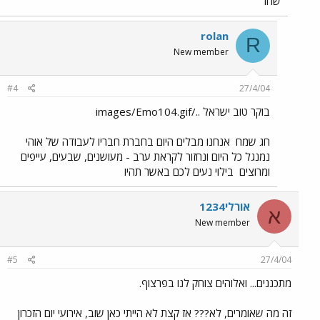
שחר
rolan
R
New member
#4
27/4/04
בוקר טוב ישראל ../images/Emo104.gif
חג שמח
אנחנו מבלים היום בחברת חבריו לעבודה של אוהי
נמנגל כל היום ונחזור לקראת ערב - מעושנים, שבעים, עייפים
ומרוצים
בילוי נעים לכם באשר תהיו
אורלי1234
א
New member
#5
27/4/04
מתכננים... ואלוהים צוחק לנו בפרצוף.
זה מה שאומרים, לא??? אז קצת לא הייתי כאן שוב, אירועי יום הזכרון