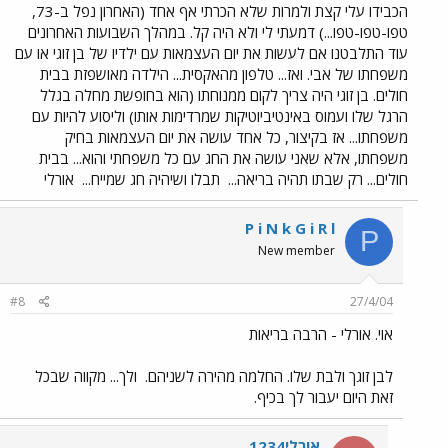
הכבידו עלי קצת ולמרות שלא הכרתי אף אחד (האחרון נפל ב-73,
טפו-טפו-טפו...) דמעתי לי ולא היה קל. במהלך השבועות האחרונים
עוד התלבטנו אם לעשות את יום העצמאות עם ילדיו של בן זוגי או עם
משפחתו של אבי. ואז... טלפון מהאקסית... הילדה מאושפזת בבית
חולים. בן זוגי היה צריך לקום ממנוחתו (הוא בחופשת מחלה בגלל
הרגל שלו ועמוס באינטיביוטיקות שמרדימות אותו) וליסוע להיות עם
משפחתו... אז בקיצור, כל אחד עושה את יום העצמאות בחיק
משפחתו, אלא שאני עושה את החג עם כל משפחתי והוא... בבית
חולים... רק שבתו תהיה בריאה...
תבלו ושיהיה חג שמייח...
אורלי
P i N k G i R l
P
New member
#8
27/4/04
אוי. אורלי - הרבה בריאות
לבן זוגך ולבת שלו. החלמה מהירה לשניהם.
ולך... מקווה שבכל
זאת היום יעבור לך בכיף.
אורלי1234