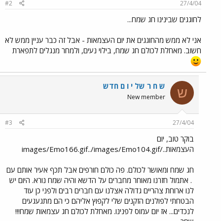
#2
27/4/04
לחוגגים שבינינו חג שמח...
אני לא ממש מהחוגגים את יום העצמאות - אבל זה כבר עניין ממש לא
חשוב. מאחלת לכולם חג שמח, בילוי נעים, ולמחר מנגלים לתפארת
ש ח ר של י ו ם חדש
ש
New member
#3
27/4/04
בוקר טוב, יום
העצמאות../images/Emo166.gif../images/Emo104.gif
חג שמח ומאושר לכולם. פה כולם חורפים אבל תכף אעיר אותם עם
. אתמול חזרנו מאוחר מחברים על הדשא והיה שמח נורא. היום יש
לנו ארוחת צהריים גדולה אצלנו עם חברים רבים ולפני כן עוד
הבטחתי לפולנים הזקנים שלי לקפוץ אליהם כי הם מתגעגעים
לנכדים... אז יום עמוס לפנינו. מאחלת לכולם חג עצמאות שמח!!!