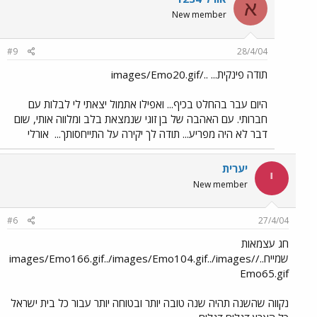
א
New member
#9
28/4/04
תודה פינקית... ../images/Emo20.gif
היום עבר בהחלט בכיף... ואפילו אתמול יצאתי לי לבלות עם
חברותי. עם האהבה של בן זוגי שנמצאת בלב ומלווה אותי, שום
דבר לא היה מפריע... תודה לך יקירה על התייחסותך...
אורלי
יערית
י
New member
#6
27/4/04
חג עצמאות
שמייח../images/Emo166.gif../images/Emo104.gif../images/
Emo65.gif
נקווה שהשנה תהיה שנה טובה יותר ובטוחה יותר עבור כל בית ישראל