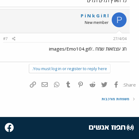
כל הארץ דגלים דגלים
P i N k G i R l
P
New member
#7
27/4/04
חג עצמאות שמח ../images/Emo104.gif
You must log in or register to reply here.
פייסבוק
Twitter
Reddit
Pinterest
Tumblr
WhatsApp
דואר אלקטרוני
הוסף קישור
Share:
משפחות מורכבות