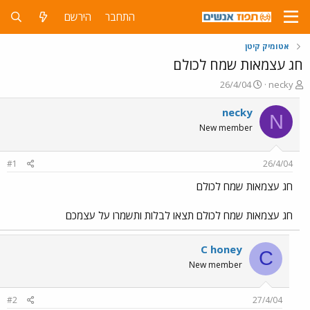
התחבר
הירשם
אטומיק קיטן
חג עצמאות שמח לכולם
פ
פ
26/4/04
necky
ו
ו
ת
ר
necky
N
ח
ס
New member
ה
ם
נ
ב
ו
ת
#1
26/4/04
ש
א
א
ר
חג עצמאות שמח לכולם
י
ך
חג עצמאות שמח לכולם תצאו לבלות ותשמרו על עצמכם
C honey
C
New member
#2
27/4/04