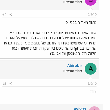
New member
#4
5/9/10
נראה מאוד חובבני- ס
אתר האינטרנט אינו מתייחס לחוק לגבי מארגני טיסות שכר ולא
מפרט איזה רשיונות יש לחברה התרגום לאנגלית ממש על הפנים
(נראה כי השתמשו בשירותי התרגום של GOOGLE) בקיצור כנראה
שמדובר בברוקרים שמתווכים בין הלקוח לחברת תעופה (בטח
ה767 הזקן המאופסן של אל על)
Abirabir
A
New member
#5
5/9/10
צודק
aviy99