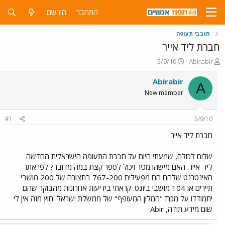
התחבר
הירשם
חובבי תעופה
חברת ליד אייר
פ
פ
5/9/10
Abirabir
ו
ו
ת
ר
Abirabir
A
ח
ס
New member
ה
ם
נ
ב
ו
ת
#1
5/9/10
ש
א
א
ר
חברת ליד אייר
י
ך
שלום לכולם, שמעתי היום על חברת התעופה הישראלית החדשה
ליד-אייר. האם מישהו מכיר ויכול לספר קצת במה מדובר? לפי אתר
האינטרנט שלהם הם מפעילים 767-200 בתצורה של 200 מושבי
תיירים או 104 מושבי ביזנס. קראתי בידיעות אחרונות מהבוקר שהם
יתמודדו על מכרז "המלון המעופף" של ממשלת ישראל. חוץ מזה אין לי
שום מידע תודה, Abir