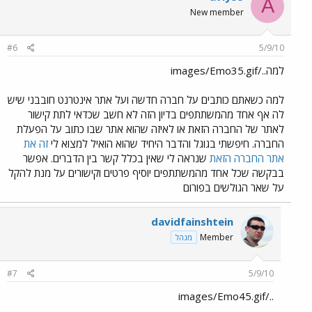
A
New member
#6
5/9/10
למה../images/Emo35.gif
למה כשאתם כותבים על חברה חדשה ועל אתר אינטרנט חובבני שיש
לה אף אחד מהמשתתפים בדיון הזה לא חשב שכדאי לתת קישור
לאתר של החברה הזאת או לאיזה שהוא אתר שבו כתוב על הפעלת
החברה. חיפשתי בגוגל והדבר היחיד שהוא הואיל למצוא לי
זה את
אתר החברה הזאת
שנראה לי שאין בכלל קשר בין הדברים. אפשר
בבקשה שכל אחד מהמשתתפים יוסיף פרטים וקישורים על מנת להקל
על שאר הגולשים בפורום
davidfainshtein
Member
מנהל
#7
5/9/10
../images/Emo45.gif