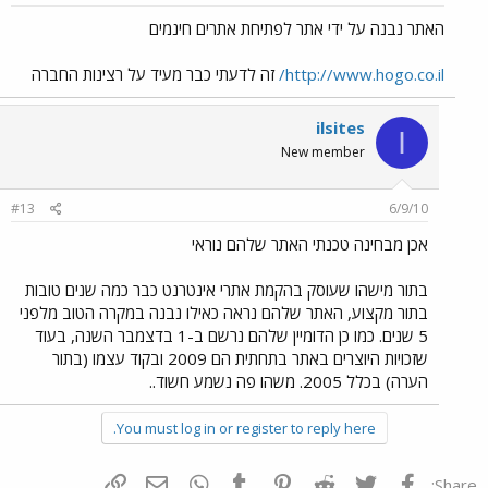
האתר נבנה על ידי אתר לפתיחת אתרים חינמים
http://www.hogo.co.il/
זה לדעתי כבר מעיד על רצינות החברה
ilsites
I
New member
#13
6/9/10
אכן מבחינה טכנתי האתר שלהם נוראי
בתור מישהו שעוסק בהקמת אתרי אינטרנט כבר כמה שנים טובות
בתור מקצוע, האתר שלהם נראה כאילו נבנה במקרה הטוב מלפני
5 שנים. כמו כן הדומיין שלהם נרשם ב-1 בדצמבר השנה, בעוד
שזכויות היוצרים באתר בתחתית הם 2009 ובקוד עצמו (בתור
הערה) בכלל 2005. משהו פה נשמע חשוד..
You must log in or register to reply here.
פייסבוק
Twitter
Reddit
Pinterest
Tumblr
WhatsApp
דואר אלקטרוני
הוסף קישור
Share: