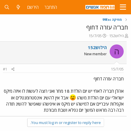
התחבר
הירשם
מוזיקה 99Esc
חבר'ה עזרה דחוף
פ
פ
הילוש152
15/7/05
ו
ו
ת
ר
הילוש152
ה
ח
ס
New member
ה
ם
נ
ב
ו
ת
#1
15/7/05
ש
א
א
ר
חבר'ה עזרה דחוף
י
ך
אהלן חבר'ה לאחי יש יום הולדת 18 מחר ואני רוצה לעשות לו איזה מיקס
ישראלי עם יום הולדת משהו
אבל אין להשיג אינסטרומנטלים או
אקפלות עיבריים אם למישהו יש מיקס או איפשהו שאפשר להשיג תודה
רבה רבה מראש המשך יום נפלא ושבת מבורכת
You must log in or register to reply here.