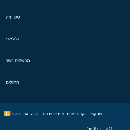
טלוויזיה
סלולארי
מבשלים כשר
חתולים
צור קשר
תקנון הפורום
מדיניות פרטיות
עזרה
עמוד ראשי
עברית (he_IL)