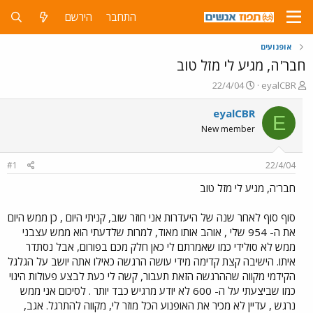
התחבר
הירשם
אופנועים
חבר'ה, מגיע לי מזל טוב
פ
פ
22/4/04
eyalCBR
ו
ו
ת
ר
eyalCBR
E
ח
ס
New member
ה
ם
נ
ב
ו
ת
#1
22/4/04
ש
א
א
ר
חבר'ה, מגיע לי מזל טוב
י
ך
סוף סוף לאחר שנה של היעדרות אני חוזר שוב, קניתי היום , כן ממש היום
את ה- 954 שלי , אוהב אותו מאוד, למרות שלדעתי הוא ממש עצבני
ממש לא סולידי כמו שאמרתם לי כאן חלק מכם בפורום, אבל נסתדר
איתו. הישיבה קצת קדימה מידי עושה הרגשה כאילו אתה יושב על הגלגל
הקידמי מקווה שההרגשה הזאת תעבור, קשה לי כעת לבצע פעולות היגוי
כמו שביצעתי על ה- 600 לא יודע מרגיש כבד יותר . לסיכום אני ממש
נרגש , עדיין לא מכיר את האופנוע הכל מוזר לי, מקווה להתרגל. אגב,