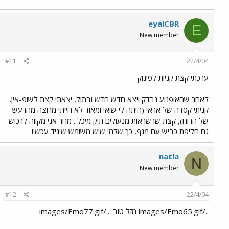
eyalCBR
E
New member
#11
22/4/04
ערכתי קצת קניות לפינוק
לאחר שהאופנוע נבדק ויצא חדש חדש ובתול, יצאתי קצת לשופ-אין.
קניתי קסדה של אראי (היתה לי שואי ומאוד לא הייתי מרוצה מהרעש
של הרוח), קצת שרשראות מנעולים תיק מיכל . מחר אני מקווה לרכוש
גם חליפת כביש עם מגף, כך שלמי שיש משומש שיגיד עכשיו .
natla
N
New member
#12
22/4/04
../images/Emo65.gif מזל טוב. ../images/Emo77.gif