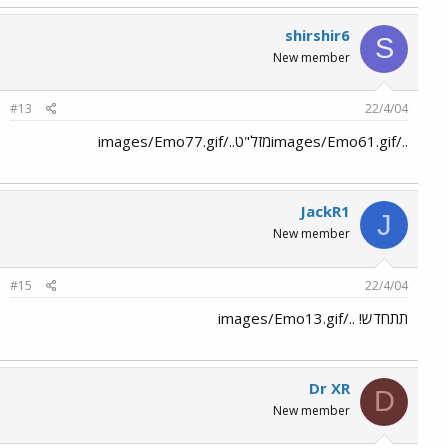
shirshir6
S
New member
#13
22/4/04
../images/Emo61.gifמזל"ט../images/Emo77.gif
JackR1
J
New member
#15
22/4/04
תתחדש! ../images/Emo13.gif
Dr XR
D
New member