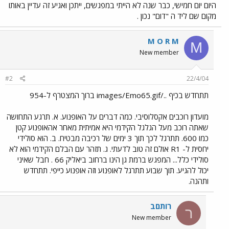
היום יום חמישי, כבר שנה לא הייתי במפגשים, ייתכן ואגיע זה עדיין באותו
מקום שם ליד ה "דום" נכון .
M O R M
M
New member
#2
22/4/04
תתחדש בכיף ../images/Emo65.gif ברוך המצטרף ל-954
מועדון רוכבים אקסלוסיבי. כמה דברים על האופנוע. א. תרגע התחושה
שאתה רוכב מעל הגלגל הקידמי היא אמיתית מאחר אהאופנוע קטן
כמו 600. תתרגל לכך תוך 3 ימים של רכיבה מבטיח. ב. הוא סולידי
יחסית ל- R1 אולם זה טוב לדעתי. ג. תזהר עם הבלם הקידמי הוא לא
סולידי כלל... המפגש ברמת גן הינו ברחוב ביאליק 66 . חבל שאיני
יכול להגיע. תוך שבוע תתרגל לאופנוע וזה אופנוע כייפי. תתחדש
ותהנה.
רותםב
ר
New member