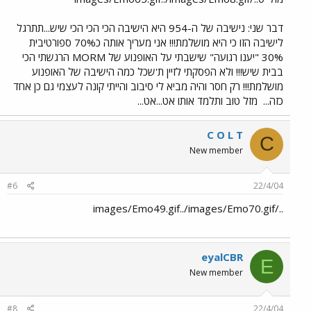
דבר שני: נישיבה של ה-954 היא הישיבה הכי הכי הכי שיש...תתרגל
לישיבה הזו כי היא מושלמת!!! אני מעריך אותה כ70% ספורטיבית
30% "יענו רגועה" שישבתי על האופנוע של MORM הרגשתי הכי
בבית שיש!!! ולא הפסקתי לזיין ת'שכל כמה הישיבה של האופנוע
מושלמת!!! רק חסר והיה מביא לי סיבוב והייתי קונה לעצמי גם כן אחד
כזה...
מזל טוב ותלמד אותו אט...אט...
C O L T
C
New member
#6
22/4/04
../images/Emo49.gif../images/Emo70.gif
eyalCBR
E
New member
#8
22/4/04