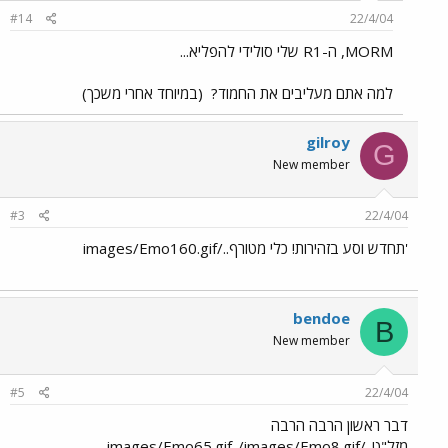
#14
22/4/04
MORM, ה-R1 שלי סולידי להפליא...
למה אתם מעליבים את החמוד?
(במיוחד אחרי משכך)
gilroy
G
New member
#3
22/4/04
'תחדש וסע בזהירות! כלי מטורף../images/Emo160.gif
bendoe
B
New member
#5
22/4/04
דבר ראשון הרבה הרבה
מזל"ט../images/Emo65.gif../images/Emo8.gif