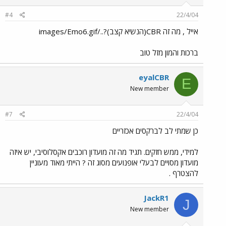
#4
22/4/04
אייל , מה זה CBR(הנשיא קצב)?../images/Emo6.gif
ברכות והמון מזל טוב
eyalCBR
E
New member
#7
22/4/04
כן שמתי לב לברקסים אכזריים
למידי, ממש חזקים. תגיד מה זה מועדון רוכבים אקסלוסיבי, יש איזה
מועדון מסויים לבעלי אופנועים מסוג זה ? הייתי מאוד מעוניין
להצטרף .
JackR1
J
New member