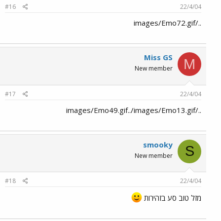
#16
22/4/04
../images/Emo72.gif
Miss GS
M
New member
#17
22/4/04
../images/Emo49.gif../images/Emo13.gif
smooky
S
New member
#18
22/4/04
מזל טוב סע בזהירות