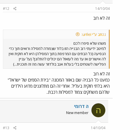
#12
14/10/04
זה לא רוב
נכתב ע"י urilei:
משהו שלא סיפרו לכם
למיטב ידיעתי רוב הבנייה הזו בלוד שצמודה למסילה ורואים תוך כדי
הנסיעה (כל הבתים עם המרפסת בתוך המסילה) היא לא חוקית ואין
לה אישורים אז עד מה לעזאזל הם יכולים להתלונן? (על עניין
הפלישה לשטחים בלי בעלות אגב בולדוזר עשה מה זה תוכנית...)
זה לא רוב
כמעט כל הבניה שם באזור המכונה "בירת הסמים של ישראל"
היא בלתי חוקית בעליל. אחרי זה הם מתלוננים מדוע הילדים
שלהם משחקים צמוד למסילות רכבת..
ה דרומי
ה
New member
#13
14/10/04