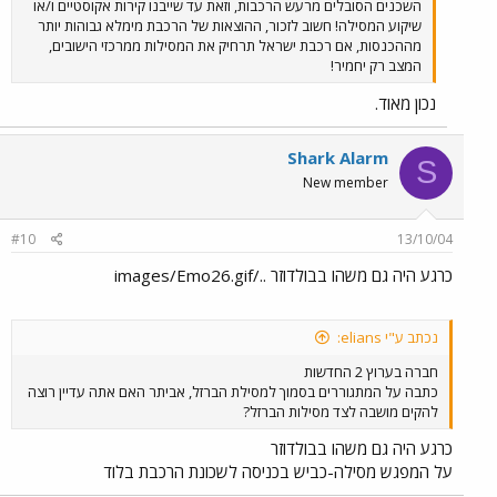
השכנים הסובלים מרעש הרכבות, וזאת עד שייבנו קירות אקוסטיים ו/או
שיקוע המסילה! חשוב לזכור, ההוצאות של הרכבת מימלא גבוהות יותר
מההכנסות, אם רכבת ישראל תרחיק את המסילות ממרכזי הישובים,
המצב רק יחמיר!
נכון מאוד.
Shark Alarm
S
New member
#10
13/10/04
כרגע היה גם משהו בבולדוזר ../images/Emo26.gif
נכתב ע"י elians:
חברה בערוץ 2 החדשות
כתבה על המתגוררים בסמוך למסילת הברזל, אביתר האם אתה עדיין רוצה
להקים מושבה לצד מסילות הברזל?
כרגע היה גם משהו בבולדוזר
על המפגש מסילה-כביש בכניסה לשכונת הרכבת בלוד