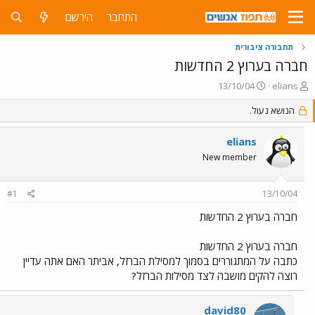
התחבר
הירשם
תחבורה ציבורית
חברה בערוץ 2 החדשות
פ
פ
13/10/04
elians
ו
ו
ת
ר
הנושא נעול.
ח
ס
ה
ם
elians
נ
ב
New member
ו
ת
ש
א
א
ר
#1
13/10/04
י
ך
חברה בערוץ 2 החדשות
חברה בערוץ 2 החדשות
כתבה על המתגוררים בסמוך למסילת הברזל, אביתר האם אתה עדיין
רוצה להקים מושבה לצד מסילות הברזל?
david80