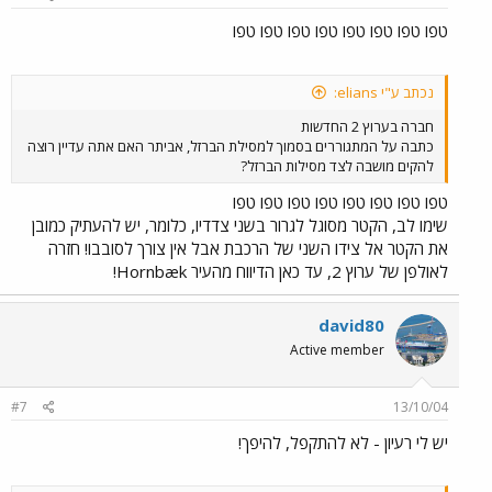
טפו טפו טפו טפו טפו טפו טפו טפו
נכתב ע"י elians:
חברה בערוץ 2 החדשות
כתבה על המתגוררים בסמוך למסילת הברזל, אביתר האם אתה עדיין רוצה
להקים מושבה לצד מסילות הברזל?
טפו טפו טפו טפו טפו טפו טפו טפו
שימו לב, הקטר מסוגל לגרור בשני צדדיו, כלומר, יש להעתיק כמובן
את הקטר אל צידו השני של הרכבת אבל אין צורך לסובבו! חזרה
לאולפן של ערוץ 2, עד כאן הדיווח מהעיר Hornbæk!
david80
Active member
#7
13/10/04
יש לי רעיון - לא להתקפל, להיפך!