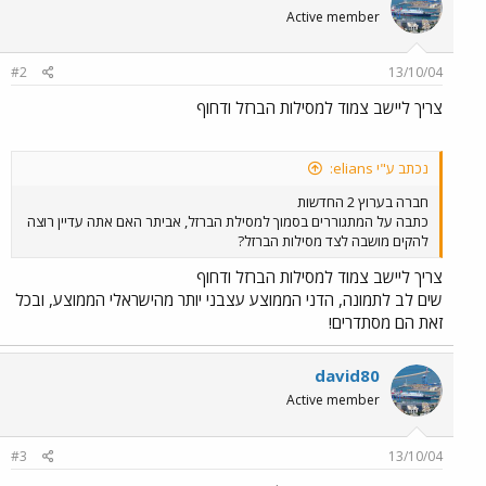
Active member
#2
13/10/04
צריך ליישב צמוד למסילות הברזל ודחוף
נכתב ע"י elians:
חברה בערוץ 2 החדשות
כתבה על המתגוררים בסמוך למסילת הברזל, אביתר האם אתה עדיין רוצה
להקים מושבה לצד מסילות הברזל?
צריך ליישב צמוד למסילות הברזל ודחוף
שים לב לתמונה, הדני הממוצע עצבני יותר מהישראלי הממוצע, ובכל
זאת הם מסתדרים!
david80
Active member
#3
13/10/04