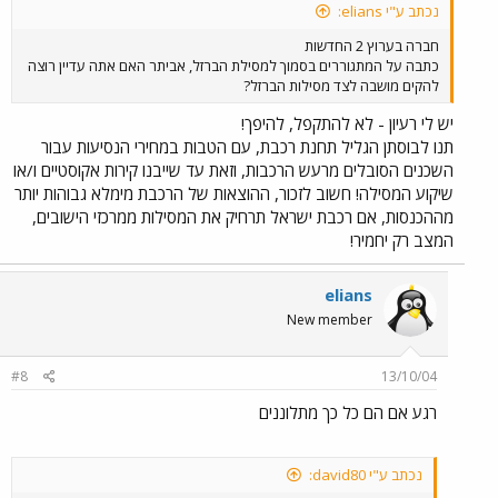
נכתב ע"י elians:
חברה בערוץ 2 החדשות
כתבה על המתגוררים בסמוך למסילת הברזל, אביתר האם אתה עדיין רוצה
להקים מושבה לצד מסילות הברזל?
יש לי רעיון - לא להתקפל, להיפך!
תנו לבוסתן הגליל תחנת רכבת, עם הטבות במחירי הנסיעות עבור
השכנים הסובלים מרעש הרכבות, וזאת עד שייבנו קירות אקוסטיים ו/או
שיקוע המסילה! חשוב לזכור, ההוצאות של הרכבת מימלא גבוהות יותר
מההכנסות, אם רכבת ישראל תרחיק את המסילות ממרכזי הישובים,
המצב רק יחמיר!
elians
New member
#8
13/10/04
רגע אם הם כל כך מתלוננים
נכתב ע"י david80: