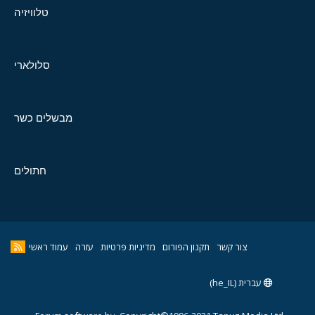
טלוויזיה
סלולארי
מבשלים כשר
חתולים
צור קשר
תקנון הפורום
מדיניות פרטיות
עזרה
עמוד ראשי
עברית (he_IL)