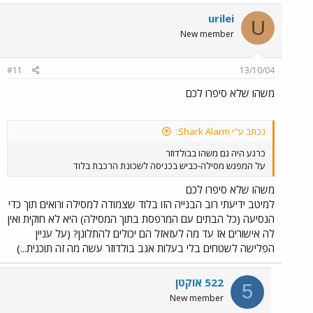
urilei
U
New member
#11
13/10/04
משהו שלא סיפרו לכם
נכתב ע"י Shark Alarm:
כרגע היה גם משהו בבולדוזר
על המפגש מסילה-כביש בכניסה לשכונת הרכבת בלוד
משהו שלא סיפרו לכם
למיטב ידיעתי רוב הבנייה הזו בלוד שצמודה למסילה ורואים תוך כדי
הנסיעה (כל הבתים עם המרפסת בתוך המסילה) היא לא חוקית ואין
לה אישורים אז עד מה לעזאזל הם יכולים להתלונן? (על עניין
הפלישה לשטחים בלי בעלות אגב בולדוזר עשה מה זה תוכנית...)
522 אוקטן
5
New member