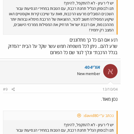
יש לי רעיון - לא להתקפל, להיפך!
תנו לבוסתן הגליל תחנת רכבת, עם הטבות במחירי הנסיעות עבור
השכנים הסובלים מרעש הרכבות, וזאת עד שייבנו קירות אקוסטיים ו/או
שיקוע המסילה! חשוב לזכור, ההוצאות של הרכבת מימלא גבוהות יותר
מההכנסות, אם רכבת ישראל תרחיק את המסילות ממרכזי הישובים,
המצב רק יחמיר!
רגע אם הם כל כך מתלוננים
שרע להם... ניתן לכל משפחה חמש עשר שקל על הבית "הסדוק
בגלל הרכבת" ונלך לגור שם כל הפורום
אורי404
א
New member
#9
13/10/04
נכון מאוד.
נכתב ע"י david80:
יש לי רעיון - לא להתקפל, להיפך!
תנו לבוסתן הגליל תחנת רכבת, עם הטבות במחירי הנסיעות עבור