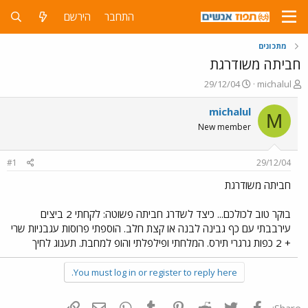
התחבר
הירשם
מתכונים
חביתה משודרגת
פ
פ
29/12/04
michalul
ו
ו
ת
ר
michalul
M
ח
ס
New member
ה
ם
נ
ב
ו
ת
#1
29/12/04
ש
א
א
ר
חביתה משודרגת
י
ך
בוקר טוב לכולכם... כיצד לשדרג חביתה פשוטה: לקחתי 2 ביצים
עירבבתי עם כף גבינה לבנה או קצת חלב. הוספתי פרוסות עגבניות שרי
+ 2 כפות גרגרי תירס. המלחתי ופילפלתי והופ למחבת. תענוג לחיך
You must log in or register to reply here.
פייסבוק
Twitter
Reddit
Pinterest
Tumblr
WhatsApp
דואר אלקטרוני
הוסף קישור
Share: