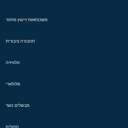
משכנתאות וייעוץ מחזור
תחבורה ציבורית
טלוויזיה
סלולארי
מבשלים כשר
חתולים